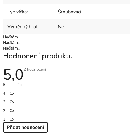
Typ víčka
:
Šroubovací
Výměnný hrot
:
Ne
Načítám...
Načítám...
Načítám...
Hodnocení produktu
5,0
Průměrné
2 hodnocení
hodnocení
produktu
je
5
2x
5,0
z
4
0x
5
hvězdiček.
3
0x
2
0x
1
0x
Přidat hodnocení