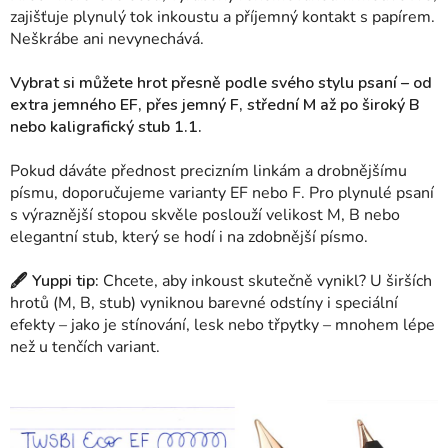
zajišťuje plynulý tok inkoustu a příjemný kontakt s papírem.
Neškrábe ani nevynechává.
Vybrat si můžete hrot přesně podle svého stylu psaní – od
extra jemného EF, přes jemný F, střední M až po široký B
nebo kaligrafický stub 1.1.
Pokud dáváte přednost precizním linkám a drobnějšímu
písmu, doporučujeme varianty EF nebo F. Pro plynulé psaní
s výraznější stopou skvěle poslouží velikost M, B nebo
elegantní stub, který se hodí i na zdobnější písmo.
🖋 Yuppi tip:
Chcete, aby inkoust skutečně vynikl? U širších
hrotů (M, B, stub) vyniknou barevné odstíny i speciální
efekty – jako je stínování, lesk nebo třpytky – mnohem lépe
než u tenčích variant.