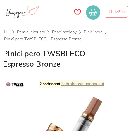
Přejít
na
Nákupní
obsah
košík
Domů
Pera a inkousty
Psací potřeby
Plnicí pera
Plnicí pero TWSBI ECO - Espresso Bronze
Plnicí pero TWSBI ECO -
Espresso Bronze
Průměrné
Podrobnosti hodnocení
2 hodnocení
hodnocení
produktu
je
5,0
z
5
hvězdiček.