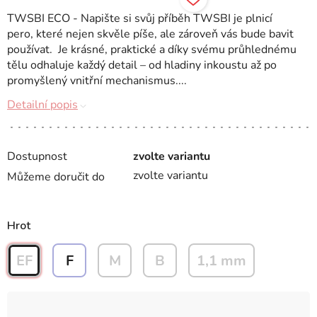
TWSBI ECO - Napište si svůj příběh TWSBI je plnicí
pero, které nejen skvěle píše, ale zároveň vás bude bavit
používat. Je krásné, praktické a díky svému průhlednému
tělu odhaluje každý detail – od hladiny inkoustu až po
promyšlený vnitřní mechanismus....
Detailní popis
Dostupnost
zvolte variantu
zvolte variantu
Můžeme doručit do
Hrot
EF
F
M
B
1,1 mm