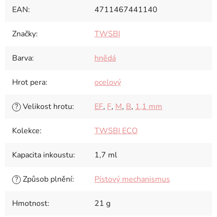
EAN
:
4711467441140
Značky
:
TWSBI
Barva
:
hnědá
Hrot pera
:
ocelový
Velikost hrotu
:
EF
,
F
,
M
,
B
,
1,1 mm
?
Kolekce
:
TWSBI ECO
Kapacita inkoustu
:
1,7 ml
Způsob plnění
:
Pístový mechanismus
?
Hmotnost
:
21 g