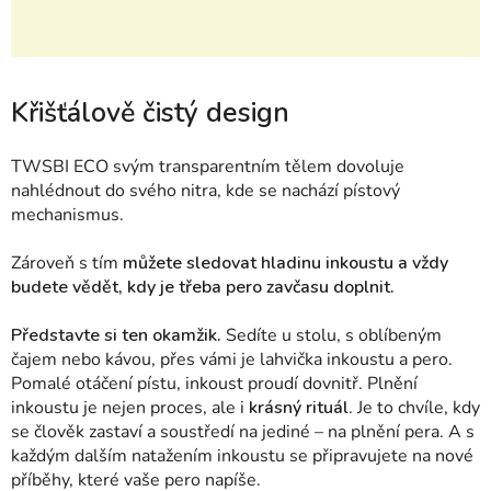
Křišťálově čistý design
TWSBI
ECO svým transparentním tělem dovoluje
nahlédnout do svého nitra, kde se nachází pístový
mechanismus.
Zároveň s tím
můžete
sledovat hladinu inkoustu a vždy
budete vědět, kdy je třeba pero zavčasu doplnit.
Představte si ten okamžik.
S
edíte u stolu, s oblíbeným
čajem nebo kávou, přes vámi je lahvička inkoustu a pero.
Pomalé otáčení pístu, inkoust proudí dovnitř. Plnění
inkoustu je nejen proces, ale i
krásný rituál
. Je to chvíle, kdy
se člověk zastaví a soustředí na jediné – na plnění pera. A s
každým dalším natažením inkoustu se připravujete na nové
příběhy, které vaše pero napíše.