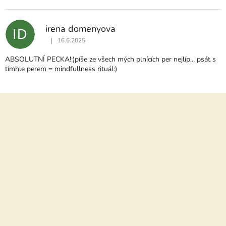
V
Ý
P
irena domenyova
ID
I
|
16.6.2025
S
Hodnocení produktu je 5 z 5 hvězdiček.
H
ABSOLUTNÍ PECKA!:)píše ze všech mých plnících per nejlíp... psát s
O
tímhle perem = mindfullness rituál:)
D
N
O
Z
C
á
E
N
p
Í
a
t
í