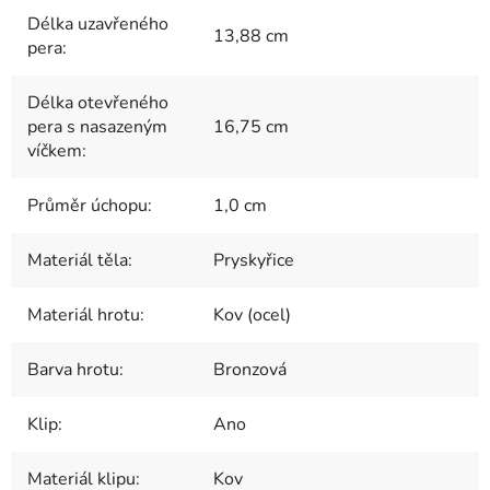
Délka uzavřeného
13,88 cm
pera
:
Délka otevřeného
pera s nasazeným
16,75 cm
víčkem
:
Průměr úchopu
:
1,0 cm
Materiál těla
:
Pryskyřice
Materiál hrotu
:
Kov (ocel)
Barva hrotu
:
Bronzová
Klip
:
Ano
Materiál klipu
:
Kov