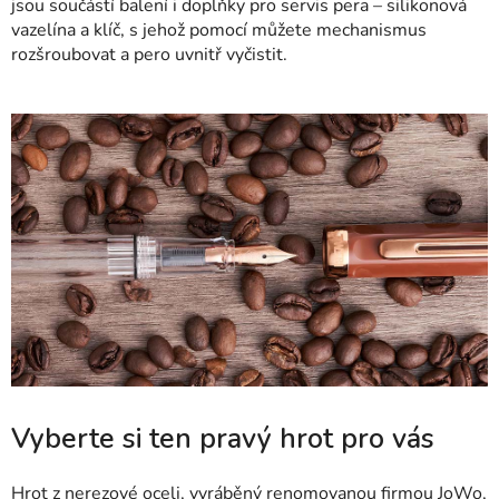
jsou součástí balení i doplňky pro servis pera – silikonová
vazelína a klíč, s jehož pomocí můžete mechanismus
rozšroubovat a pero uvnitř vyčistit.
Vyberte si ten pravý hrot pro vás
Hrot z nerezové oceli, vyráběný renomovanou firmou JoWo,