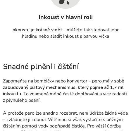
Inkoust v hlavní roli
Inkoustu je krásně vidět
– můžete tak sledovat jeho
hladinu nebo sladit inkoust s barvou víčka
Snadné plnění i čištění
Zapomeňte na bombičky nebo konvertor – pero má v sobě
zabudovaný pístový mechanismus, který pojme až 1,7 ml
inkoustu.
To znamená méně časté doplňování a více radosti
z plynulého psaní.
A protože pero lze snadno rozebrat, není údržba žádná věda
– zvládnete ji i doma. Většinou si však vystačíte s běžným
čištěním pomocí vody popřípadě čističe.
Pro větší údržbu