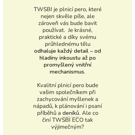
TWSBI je plnicí pero, které
nejen skvěle píše, ale
zároveň vás bude bavit
používat. Je krásné,
praktické a díky svému
průhlednému tělu
odhaluje každý detail – od
hladiny inkoustu až po
promyšlený vnitřní
mechanismus.
Kvalitní plnicí pero bude
vašim společníkem při
zachycování myšlenek a
nápadů, k plánování i psaní
příběhů a
deníků
. Ale co
činí TWSBI ECO tak
výjimečným?