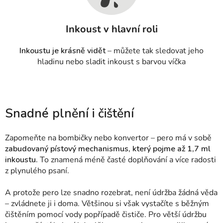
Inkoust v hlavní roli
Inkoustu je krásně vidět
– můžete tak sledovat jeho
hladinu nebo sladit inkoust s barvou víčka
Snadné plnění i čištění
Zapomeňte na bombičky nebo konvertor – pero má v sobě
zabudovaný pístový mechanismus, který pojme až 1,7 ml
inkoustu.
To znamená méně časté doplňování a více radosti
z plynulého psaní.
A protože pero lze snadno rozebrat, není údržba žádná věda
– zvládnete ji i doma. Většinou si však vystačíte s běžným
čištěním pomocí vody popřípadě čističe.
Pro větší údržbu