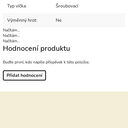
Typ víčka
:
Šroubovací
Výměnný hrot
:
Ne
Načítám...
Načítám...
Načítám...
Hodnocení produktu
Buďte první, kdo napíše příspěvek k této položce.
Přidat hodnocení
Z
á
p
a