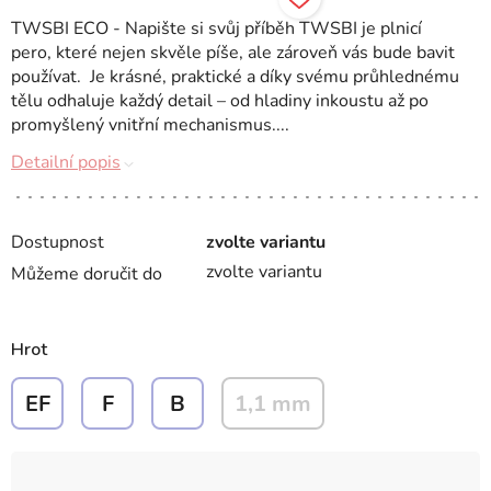
TWSBI ECO - Napište si svůj příběh TWSBI je plnicí
pero, které nejen skvěle píše, ale zároveň vás bude bavit
používat. Je krásné, praktické a díky svému průhlednému
tělu odhaluje každý detail – od hladiny inkoustu až po
promyšlený vnitřní mechanismus....
Detailní popis
Dostupnost
zvolte variantu
zvolte variantu
Můžeme doručit do
Hrot
EF
F
B
1,1 mm