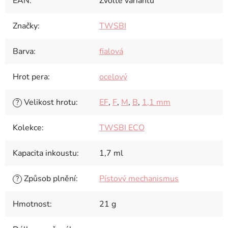
EAN
:
Zvolte variantu
Značky
:
TWSBI
Barva
:
fialová
Hrot pera
:
ocelový
Velikost hrotu
:
EF
,
F
,
M
,
B
,
1,1 mm
?
Kolekce
:
TWSBI ECO
Kapacita inkoustu
:
1,7 ml
Způsob plnění
:
Pístový mechanismus
?
Hmotnost
:
21 g