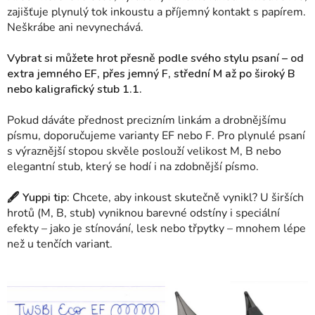
zajišťuje plynulý tok inkoustu a příjemný kontakt s papírem.
Neškrábe ani nevynechává.
Vybrat si můžete hrot přesně podle svého stylu psaní – od
extra jemného EF, přes jemný F, střední M až po široký B
nebo kaligrafický stub 1.1.
Pokud dáváte přednost precizním linkám a drobnějšímu
písmu, doporučujeme varianty EF nebo F. Pro plynulé psaní
s výraznější stopou skvěle poslouží velikost M, B nebo
elegantní stub, který se hodí i na zdobnější písmo.
🖋 Yuppi tip:
Chcete, aby inkoust skutečně vynikl? U širších
hrotů (M, B, stub) vyniknou barevné odstíny i speciální
efekty – jako je stínování, lesk nebo třpytky – mnohem lépe
než u tenčích variant.