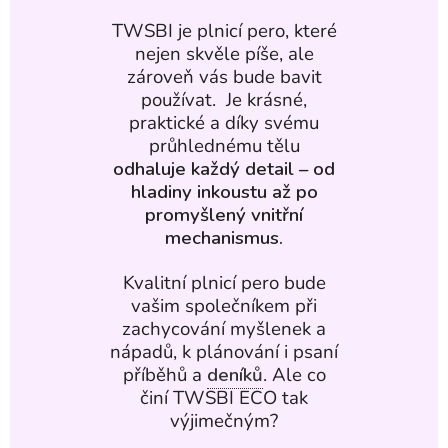
TWSBI je plnicí pero, které
nejen skvěle píše, ale
zároveň vás bude bavit
používat. Je krásné,
praktické a díky svému
průhlednému tělu
odhaluje každý detail – od
hladiny inkoustu až po
promyšlený vnitřní
mechanismus.
Kvalitní plnicí pero bude
vašim společníkem při
zachycování myšlenek a
nápadů, k plánování i psaní
příběhů a
deníků
. Ale co
činí TWSBI ECO tak
výjimečným?