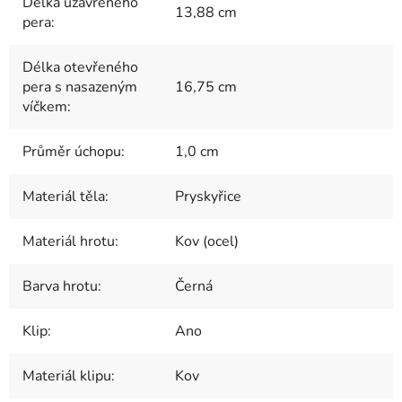
Délka uzavřeného
13,88 cm
pera
:
Délka otevřeného
pera s nasazeným
16,75 cm
víčkem
:
Průměr úchopu
:
1,0 cm
Materiál těla
:
Pryskyřice
Materiál hrotu
:
Kov (ocel)
Barva hrotu
:
Černá
Klip
:
Ano
Materiál klipu
:
Kov