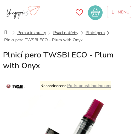
Přejít
na
Nákupní
obsah
košík
Domů
Pera a inkousty
Psací potřeby
Plnicí pera
Plnicí pero TWSBI ECO - Plum with Onyx
Plnicí pero TWSBI ECO - Plum
with Onyx
Průměrné
Podrobnosti hodnocení
Neohodnoceno
hodnocení
produktu
je
0,0
z
5
hvězdiček.