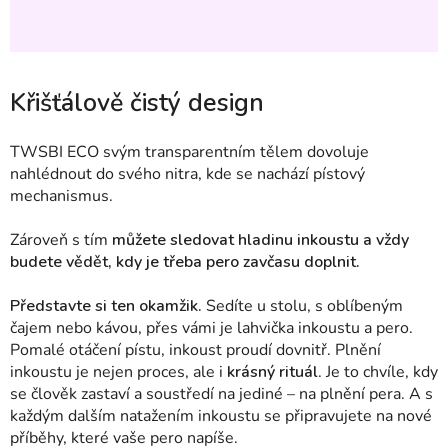
Křišťálově čistý design
TWSBI
ECO svým transparentním tělem dovoluje
nahlédnout do svého nitra, kde se nachází pístový
mechanismus.
Zároveň s tím
můžete
sledovat hladinu inkoustu a vždy
budete vědět, kdy je třeba pero zavčasu doplnit.
Představte si ten okamžik.
S
edíte u stolu, s oblíbeným
čajem nebo kávou, přes vámi je lahvička inkoustu a pero.
Pomalé otáčení pístu, inkoust proudí dovnitř. Plnění
inkoustu je nejen proces, ale i
krásný rituál
. Je to chvíle, kdy
se člověk zastaví a soustředí na jediné – na plnění pera. A s
každým dalším natažením inkoustu se připravujete na nové
příběhy, které vaše pero napíše.