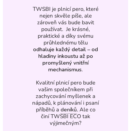
TWSBI je plnicí pero, které
nejen skvěle píše, ale
zároveň vás bude bavit
používat. Je krásné,
praktické a díky svému
průhlednému tělu
odhaluje každý detail – od
hladiny inkoustu až po
promyšlený vnitřní
mechanismus.
Kvalitní plnicí pero bude
vašim společníkem při
zachycování myšlenek a
nápadů, k plánování i psaní
příběhů a
deníků
. Ale co
činí TWSBI ECO tak
výjimečným?