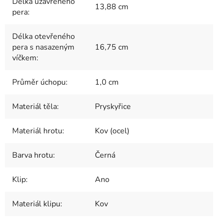
Délka uzavřeného
13,88 cm
pera
:
Délka otevřeného
pera s nasazeným
16,75 cm
víčkem
:
Průměr úchopu
:
1,0 cm
Materiál těla
:
Pryskyřice
Materiál hrotu
:
Kov (ocel)
Barva hrotu
:
Černá
Klip
:
Ano
Materiál klipu
:
Kov