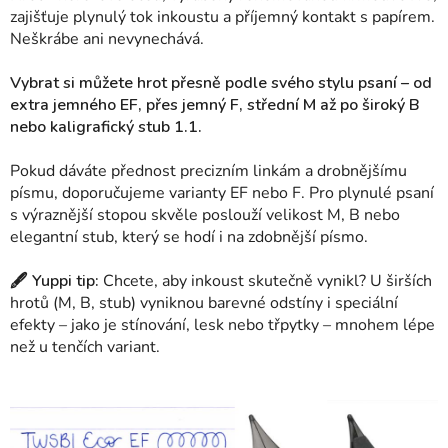
zajišťuje plynulý tok inkoustu a příjemný kontakt s papírem.
Neškrábe ani nevynechává.
Vybrat si můžete hrot přesně podle svého stylu psaní – od
extra jemného EF, přes jemný F, střední M až po široký B
nebo kaligrafický stub 1.1.
Pokud dáváte přednost precizním linkám a drobnějšímu
písmu, doporučujeme varianty EF nebo F. Pro plynulé psaní
s výraznější stopou skvěle poslouží velikost M, B nebo
elegantní stub, který se hodí i na zdobnější písmo.
🖋 Yuppi tip:
Chcete, aby inkoust skutečně vynikl? U širších
hrotů (M, B, stub) vyniknou barevné odstíny i speciální
efekty – jako je stínování, lesk nebo třpytky – mnohem lépe
než u tenčích variant.