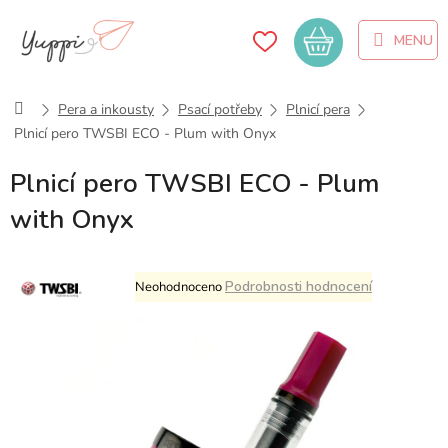
Přejít
na
Nákupní
obsah
košík
Domů
Pera a inkousty
Psací potřeby
Plnicí pera
Plnicí pero TWSBI ECO - Plum with Onyx
Plnicí pero TWSBI ECO - Plum
with Onyx
Průměrné
Podrobnosti hodnocení
Neohodnoceno
hodnocení
produktu
je
0,0
z
5
hvězdiček.