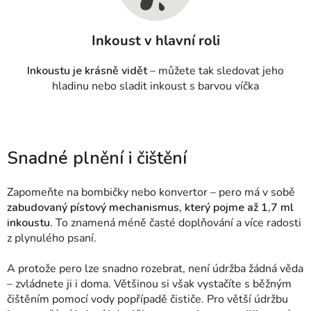
Inkoust v hlavní roli
Inkoustu je krásně vidět
– můžete tak sledovat jeho
hladinu nebo sladit inkoust s barvou víčka
Snadné plnění i čištění
Zapomeňte na bombičky nebo konvertor – pero má v sobě
zabudovaný pístový mechanismus, který pojme až 1,7 ml
inkoustu.
To znamená méně časté doplňování a více radosti
z plynulého psaní.
A protože pero lze snadno rozebrat, není údržba žádná věda
– zvládnete ji i doma. Většinou si však vystačíte s běžným
čištěním pomocí vody popřípadě čističe.
Pro větší údržbu