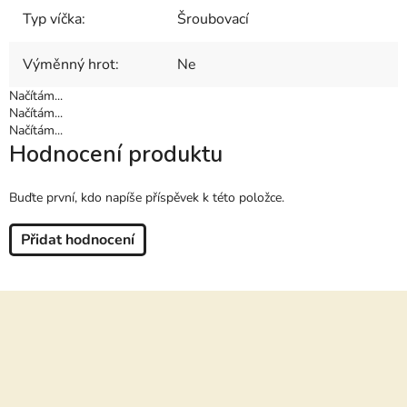
Typ víčka
:
Šroubovací
Výměnný hrot
:
Ne
Načítám...
Načítám...
Načítám...
Hodnocení produktu
Buďte první, kdo napíše příspěvek k této položce.
Přidat hodnocení
Z
á
p
a