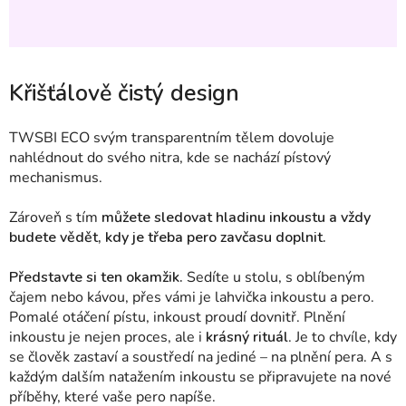
Křišťálově čistý design
TWSBI
ECO svým transparentním tělem dovoluje
nahlédnout do svého nitra, kde se nachází pístový
mechanismus.
Zároveň s tím
můžete
sledovat hladinu inkoustu a vždy
budete vědět, kdy je třeba pero zavčasu doplnit.
Představte si ten okamžik.
S
edíte u stolu, s oblíbeným
čajem nebo kávou, přes vámi je lahvička inkoustu a pero.
Pomalé otáčení pístu, inkoust proudí dovnitř. Plnění
inkoustu je nejen proces, ale i
krásný rituál
. Je to chvíle, kdy
se člověk zastaví a soustředí na jediné – na plnění pera. A s
každým dalším natažením inkoustu se připravujete na nové
příběhy, které vaše pero napíše.