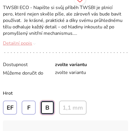
TWSBI ECO - Napište si svůj příběh TWSBI je plnicí
pero, které nejen skvěle píše, ale zároveň vás bude bavit
používat. Je krásné, praktické a díky svému průhlednému
tělu odhaluje každý detail – od hladiny inkoustu až po
promyšlený vnitřní mechanismus....
Detailní popis
Dostupnost
zvolte variantu
zvolte variantu
Můžeme doručit do
Hrot
EF
F
B
1,1 mm