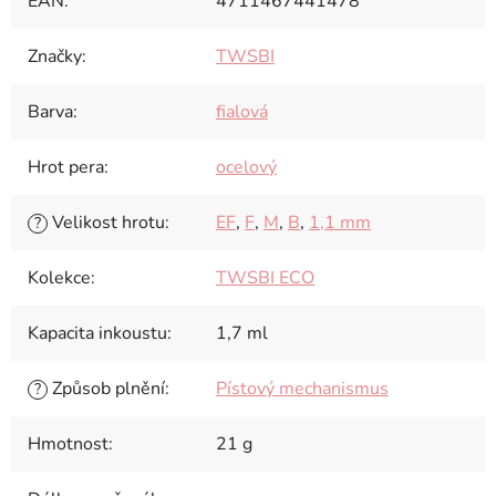
EAN
:
4711467441478
Značky
:
TWSBI
Barva
:
fialová
Hrot pera
:
ocelový
Velikost hrotu
:
EF
,
F
,
M
,
B
,
1,1 mm
?
Kolekce
:
TWSBI ECO
Kapacita inkoustu
:
1,7 ml
Způsob plnění
:
Pístový mechanismus
?
Hmotnost
:
21 g