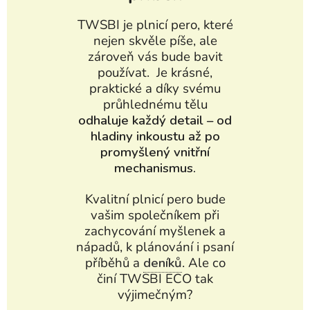
TWSBI je plnicí pero, které
nejen skvěle píše, ale
zároveň vás bude bavit
používat. Je krásné,
praktické a díky svému
průhlednému tělu
odhaluje každý detail – od
hladiny inkoustu až po
promyšlený vnitřní
mechanismus.
Kvalitní plnicí pero bude
vašim společníkem při
zachycování myšlenek a
nápadů, k plánování i psaní
příběhů a
deníků
. Ale co
činí TWSBI ECO tak
výjimečným?