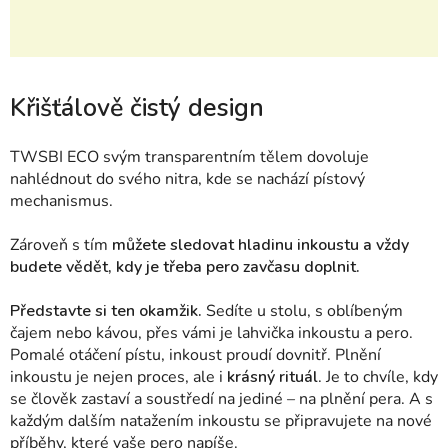
Křišťálově čistý design
TWSBI
ECO svým transparentním tělem dovoluje
nahlédnout do svého nitra, kde se nachází pístový
mechanismus.
Zároveň s tím
můžete
sledovat hladinu inkoustu a vždy
budete vědět, kdy je třeba pero zavčasu doplnit.
Představte si ten okamžik.
S
edíte u stolu, s oblíbeným
čajem nebo kávou, přes vámi je lahvička inkoustu a pero.
Pomalé otáčení pístu, inkoust proudí dovnitř. Plnění
inkoustu je nejen proces, ale i
krásný rituál
. Je to chvíle, kdy
se člověk zastaví a soustředí na jediné – na plnění pera. A s
každým dalším natažením inkoustu se připravujete na nové
příběhy, které vaše pero napíše.