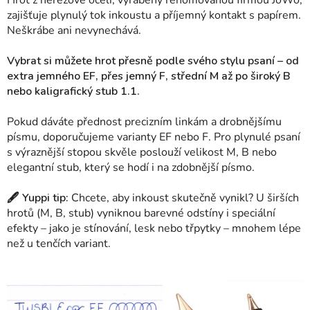
zajišťuje plynulý tok inkoustu a příjemný kontakt s papírem.
Neškrábe ani nevynechává.
Vybrat si můžete hrot přesně podle svého stylu psaní – od
extra jemného EF, přes jemný F, střední M až po široký B
nebo kaligrafický stub 1.1.
Pokud dáváte přednost precizním linkám a drobnějšímu
písmu, doporučujeme varianty EF nebo F. Pro plynulé psaní
s výraznější stopou skvěle poslouží velikost M, B nebo
elegantní stub, který se hodí i na zdobnější písmo.
🖋 Yuppi tip:
Chcete, aby inkoust skutečně vynikl? U širších
hrotů (M, B, stub) vyniknou barevné odstíny i speciální
efekty – jako je stínování, lesk nebo třpytky – mnohem lépe
než u tenčích variant.