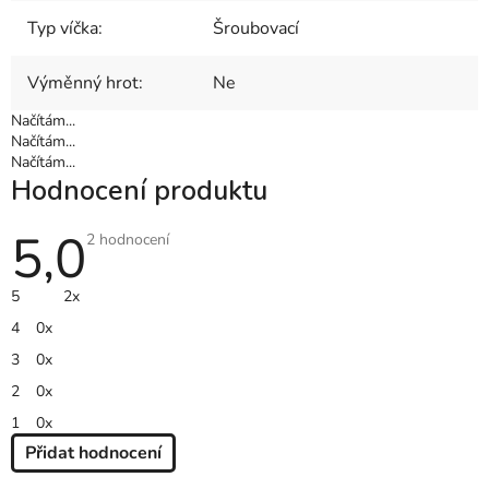
Typ víčka
:
Šroubovací
Výměnný hrot
:
Ne
Načítám...
Načítám...
Načítám...
Hodnocení produktu
5,0
Průměrné
2 hodnocení
hodnocení
produktu
je
5
2x
5,0
z
4
0x
5
hvězdiček.
3
0x
2
0x
1
0x
Přidat hodnocení
V