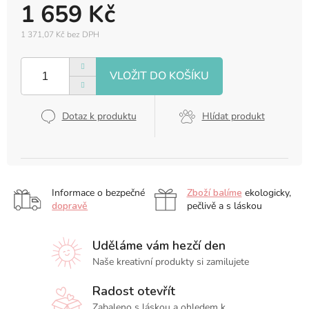
1 659 Kč
1 371,07 Kč bez DPH
Měrná
cena:
Dotaz k produktu
Hlídat produkt
Informace o bezpečné
Zboží balíme
ekologicky,
dopravě
pečlivě a s láskou
Uděláme vám hezčí den
Naše kreativní produkty si zamilujete
Radost otevřít
Zabaleno s láskou a ohledem k