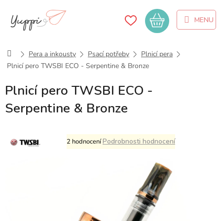
Přejít
na
Nákupní
obsah
košík
Domů
Pera a inkousty
Psací potřeby
Plnicí pera
Plnicí pero TWSBI ECO - Serpentine & Bronze
Plnicí pero TWSBI ECO -
Serpentine & Bronze
Průměrné
Podrobnosti hodnocení
2 hodnocení
hodnocení
produktu
je
5,0
z
5
hvězdiček.