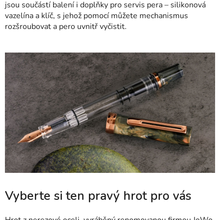
jsou součástí balení i doplňky pro servis pera – silikonová
vazelína a klíč, s jehož pomocí můžete mechanismus
rozšroubovat a pero uvnitř vyčistit.
Vyberte si ten pravý hrot pro vás
Hrot z nerezové oceli, vyráběný renomovanou firmou JoWo,