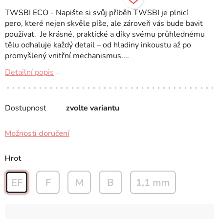
TWSBI ECO - Napište si svůj příběh TWSBI je plnicí
pero, které nejen skvěle píše, ale zároveň vás bude bavit
používat. Je krásné, praktické a díky svému průhlednému
tělu odhaluje každý detail – od hladiny inkoustu až po
promyšlený vnitřní mechanismus....
Detailní popis
Dostupnost
zvolte variantu
Možnosti doručení
Hrot
EF
F
M
B
1,1 mm