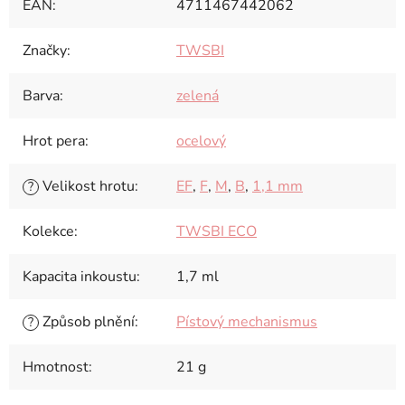
EAN
:
4711467442062
Značky
:
TWSBI
Barva
:
zelená
Hrot pera
:
ocelový
Velikost hrotu
:
EF
,
F
,
M
,
B
,
1,1 mm
?
Kolekce
:
TWSBI ECO
Kapacita inkoustu
:
1,7 ml
Způsob plnění
:
Pístový mechanismus
?
Hmotnost
:
21 g