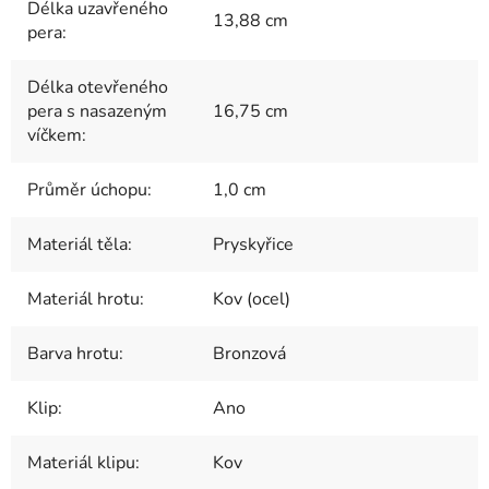
Délka uzavřeného
13,88 cm
pera
:
Délka otevřeného
pera s nasazeným
16,75 cm
víčkem
:
Průměr úchopu
:
1,0 cm
Materiál těla
:
Pryskyřice
Materiál hrotu
:
Kov (ocel)
Barva hrotu
:
Bronzová
Klip
:
Ano
Materiál klipu
:
Kov