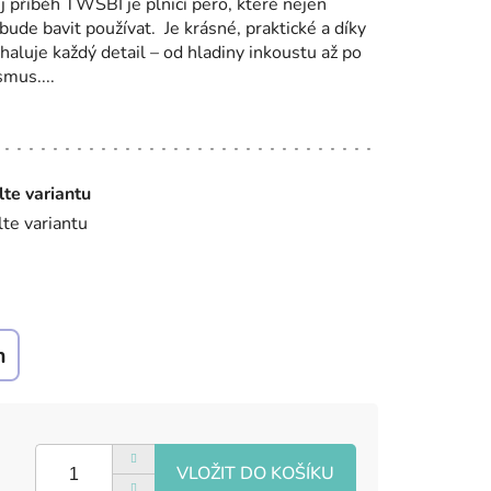
 příběh TWSBI je plnicí pero, které nejen
bude bavit používat. Je krásné, praktické a díky
luje každý detail – od hladiny inkoustu až po
mus....
lte variantu
lte variantu
m