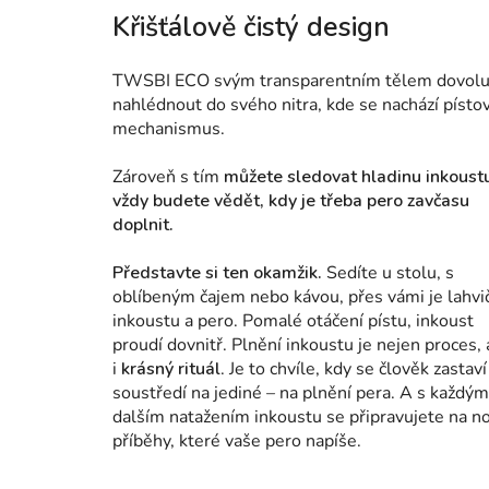
Křišťálově čistý design
TWSBI
ECO svým transparentním tělem dovolu
nahlédnout do svého nitra, kde se nachází písto
mechanismus.
Zároveň s tím
můžete
sledovat hladinu inkoust
vždy budete vědět, kdy je třeba pero zavčasu
doplnit.
Představte si ten okamžik.
S
edíte u stolu, s
oblíbeným čajem nebo kávou, přes vámi je lahvi
inkoustu a pero. Pomalé otáčení pístu, inkoust
proudí dovnitř. Plnění inkoustu je nejen proces, 
i
krásný rituál
. Je to chvíle, kdy se člověk zastaví
soustředí na jediné – na plnění pera. A s každým
dalším natažením inkoustu se připravujete na n
příběhy, které vaše pero napíše.