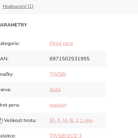
Hodnocení (1)
ategorie
:
Plnicí pera
EAN
:
6971502531955
načky
:
TWSBI
arva
:
žlutá
rot pera
:
ocelový
Velikost hrotu
:
EF
,
F
,
M
,
B
,
1,1 mm
?
olekce
:
TWSBI ECO-T