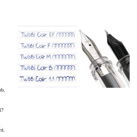
ub,
l?
k
nt.