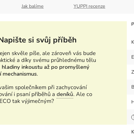
Jak balíme
YUPPI recenze
Napište si svůj příběh
K
nejen skvěle píše, ale zároveň vás bude
raktické a díky svému průhlednému tělu
d hladiny inkoustu až po promyšlený
Z
ní mechanismus.
e vašim společníkem při zachycování
B
vání i psaní příběhů a
deníků
. Ale co
 ECO tak výjimečným?
H
K