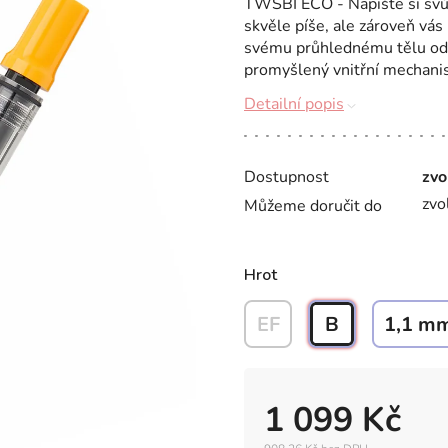
TWSBI ECO - Napište si svůj
skvěle píše, ale zároveň vás 
svému průhlednému tělu odha
promyšlený vnitřní mechanis
Detailní popis
Dostupnost
zvo
zvo
Můžeme doručit do
Hrot
EF
B
1,1 m
1 099 Kč