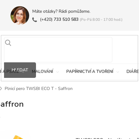
Máte otázky? Rádi pomůžeme.
(+420)
733 510 583
(Po-Pá 8:00 - 17:00 hod.)
HLEDAT
Í A PSANÍ
MALOVÁNÍ
PAPÍRNICTVÍ A TVOŘENÍ
DIÁŘE
Plnicí pero TWSBI ECO T - Saffron
affron