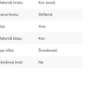
ateriál hrotu
:
Kov (ocel)
arva hrotu
:
Stříbrná
lip
:
Ano
ateriál klipu
:
Kov
yp víčka
:
Šroubovací
ýměnný hrot
:
Ne