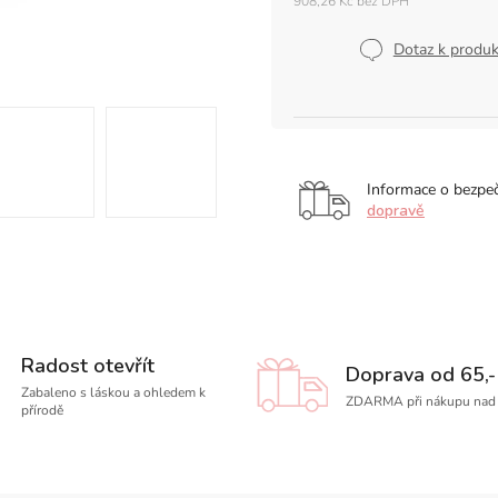
908,26 Kč bez DPH
Měrná
cena:
Dotaz k produ
Informace o bezpe
dopravě
Radost otevřít
Doprava od 65,-
Zabaleno s láskou a ohledem k
ZDARMA při nákupu nad 
přírodě