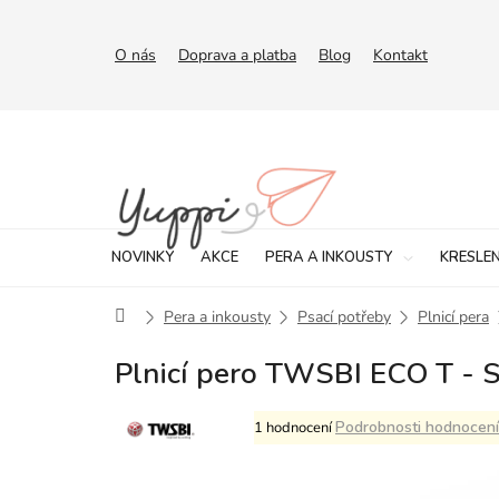
Přejít
na
obsah
O nás
Doprava a platba
Blog
Kontakt
NOVINKY
AKCE
PERA A INKOUSTY
KRESLEN
Domů
Pera a inkousty
Psací potřeby
Plnicí pera
Plnicí pero TWSBI ECO T - S
Průměrné
Podrobnosti hodnocení
1 hodnocení
hodnocení
produktu
je