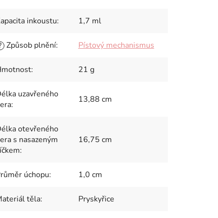
apacita inkoustu
:
1,7 ml
Způsob plnění
:
Pístový mechanismus
?
motnost
:
21 g
élka uzavřeného
13,88 cm
era
:
élka otevřeného
era s nasazeným
16,75 cm
íčkem
:
růměr úchopu
:
1,0 cm
ateriál těla
:
Pryskyřice