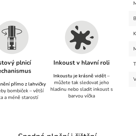
M
B
K
M
stový plnicí
Inkoust v hlavní roli
T
chanismus
Inkoustu je krásně vidět
–
V
můžete tak sledovat jeho
nění přímo z lahvičky
hladinu nebo sladit inkoust s
eby bombiček – větší
barvou víčka
ta a méně starostí