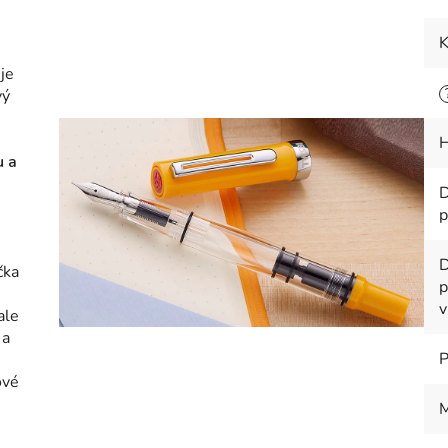
K
je
vý
H
u a
D
p
D
čka
p
v
ale
 a
P
ové
M