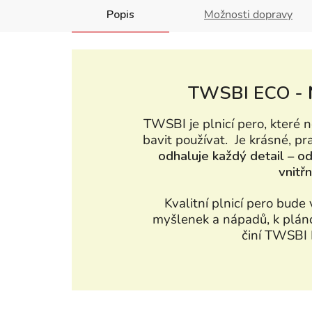
Popis
Možnosti dopravy
TWSBI ECO -
TWSBI je plnicí pero, které 
bavit používat. Je krásné, p
odhaluje každý detail – o
vnitř
Kvalitní plnicí pero bud
myšlenek a nápadů, k pláno
činí TWSBI