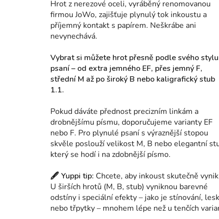
Hrot z nerezové oceli, vyráběný renomovanou
firmou JoWo, zajišťuje plynulý tok inkoustu a
příjemný kontakt s papírem. Neškrábe ani
nevynechává.
Vybrat si můžete hrot přesně podle svého stylu
psaní – od extra jemného EF, přes jemný F,
střední M až po široký B nebo kaligrafický stub
1.1.
Pokud dáváte přednost precizním linkám a
drobnějšímu písmu, doporučujeme varianty EF
nebo F. Pro plynulé psaní s výraznější stopou
skvěle poslouží velikost M, B nebo elegantní st
který se hodí i na zdobnější písmo.
🖋 Yuppi tip:
Chcete, aby inkoust skutečně vynik
U širších hrotů (M, B, stub) vyniknou barevné
odstíny i speciální efekty – jako je stínování, les
nebo třpytky – mnohem lépe než u tenčích varia