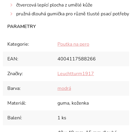
čtvercová lepící plocha z umělé kůže
pružná dlouhá gumička pro různě tlusté psací potřeby
Kategorie
:
Poutka na pero
EAN
:
4004117588266
Značky
:
Leuchtturm1917
Barva
:
modrá
Materiál
:
guma, koženka
Balení
:
1 ks