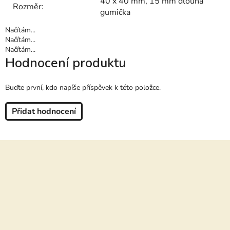
40 x 40 mm, 15 mm dlouhá
Rozměr
:
gumička
Načítám...
Načítám...
Načítám...
Hodnocení produktu
Buďte první, kdo napíše příspěvek k této položce.
Přidat hodnocení
Z
á
p
a
t