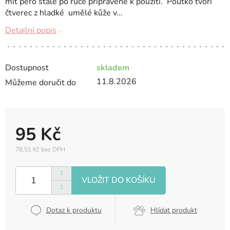
mít pero stále po ruce připravené k použití. Poutko tvoří
čtverec z hladké umělé kůže v...
Detailní popis
Dostupnost
skladem
11.8.2026
Můžeme doručit do
95 Kč
78,51 Kč bez DPH
Měrná
cena:
Dotaz k produktu
Hlídat produkt