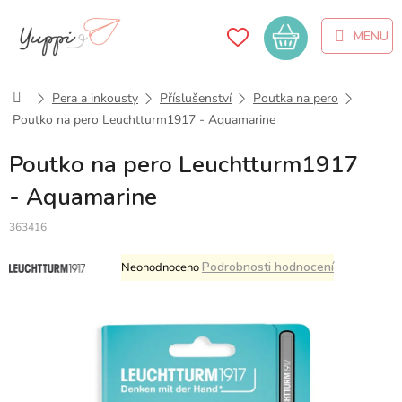
Přejít
na
Nákupní
obsah
košík
Domů
Pera a inkousty
Příslušenství
Poutka na pero
Poutko na pero Leuchtturm1917 - Aquamarine
Poutko na pero Leuchtturm1917
- Aquamarine
363416
Průměrné
Podrobnosti hodnocení
Neohodnoceno
hodnocení
produktu
je
0,0
z
5
hvězdiček.