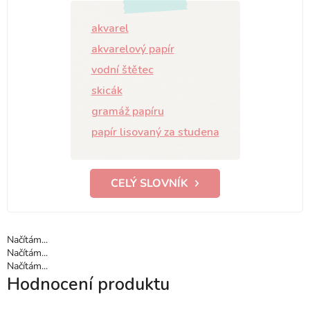
akvarel
akvarelový papír
vodní štětec
skicák
gramáž papíru
papír lisovaný za studena
CELÝ SLOVNÍK
Načítám...
Načítám...
Načítám...
Hodnocení produktu