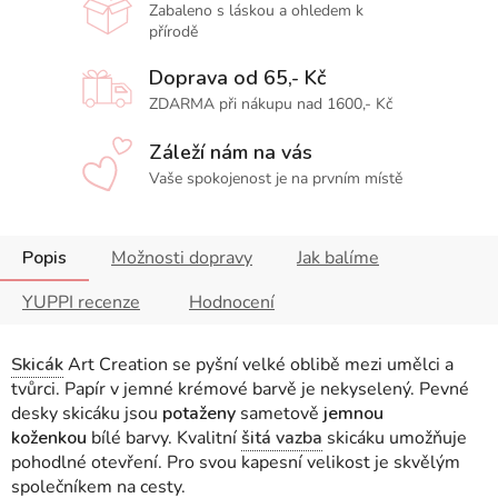
Zabaleno s láskou a ohledem k
přírodě
Doprava od 65,- Kč
ZDARMA při nákupu nad 1600,- Kč
Záleží nám na vás
Vaše spokojenost je na prvním místě
Popis
Možnosti dopravy
Jak balíme
YUPPI recenze
Hodnocení
Skicák
Art Creation se pyšní velké oblibě mezi umělci a
tvůrci. Papír v jemné krémové barvě je nekyselený. Pevné
desky skicáku
jsou
potaženy
sametově
jemnou
koženkou
bílé barvy
.
Kvalitní
šitá vazba
skicáku umožňuje
pohodlné otevření. Pro svou kapesní velikost je skvělým
společníkem na cesty.