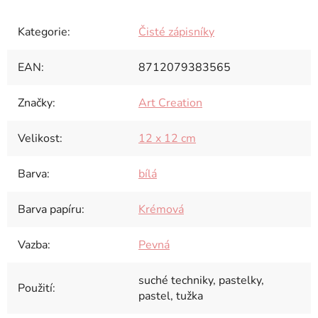
Kategorie
:
Čisté zápisníky
EAN
:
8712079383565
Značky
:
Art Creation
Velikost
:
12 x 12 cm
Barva
:
bílá
Barva papíru
:
Krémová
Vazba
:
Pevná
suché techniky, pastelky,
Použití
:
pastel, tužka