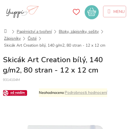
Přejít
na
Nákupní
obsah
košík
Domů
Papírnictví a tvoření
Bloky, zápisníky, sešity
Zápisníky
Čisté
Skicák Art Creation bílý, 140 g/m2, 80 stran - 12 x 12 cm
Skicák Art Creation bílý, 140
g/m2, 80 stran - 12 x 12 cm
9314104M
Průměrné
Podrobnosti hodnocení
Neohodnoceno
hodnocení
produktu
je
0,0
z
5