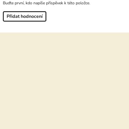
Buďte první, kdo napíše příspěvek k této položce.
Přidat hodnocení
Z
á
p
a
t
í