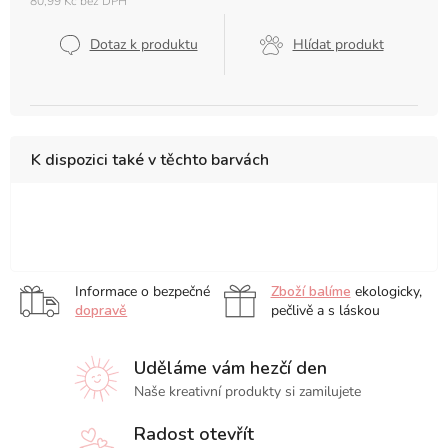
80,99 Kč bez DPH
Měrná
cena:
Dotaz k produktu
Hlídat produkt
K dispozici také v těchto barvách
13
21
9
x
x
x
21
14,8
14
Informace o bezpečné
Zboží balíme
ekologicky,
cm
cm
cm
dopravě
pečlivě a s láskou
Uděláme vám hezčí den
Naše kreativní produkty si zamilujete
Radost otevřít