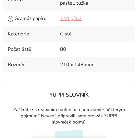
pastel, tužka
Gramáž papíru
:
140 g/m2
?
Kategorie
:
Čisté
Počet listů
:
80
Rozměr
:
210 x 148 mm
YUPPI SLOVNÍK
Začínáte s kreativním tvořením a nerozumíte některým
pojmům? Nevadí, připravili jsme pro vás YUPPI
slovníček pojmů.