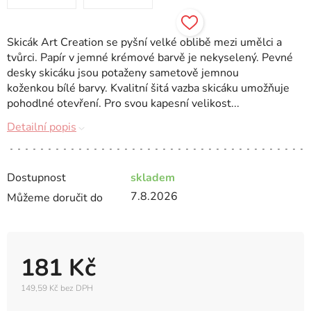
Skicák Art Creation se pyšní velké oblibě mezi umělci a
tvůrci. Papír v jemné krémové barvě je nekyselený. Pevné
desky skicáku jsou potaženy sametově jemnou
koženkou bílé barvy. Kvalitní šitá vazba skicáku umožňuje
pohodlné otevření. Pro svou kapesní velikost...
Detailní popis
Dostupnost
skladem
7.8.2026
Můžeme doručit do
181 Kč
149,59 Kč bez DPH
Měrná