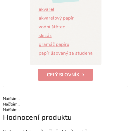
akvarel
akvarelový papír
vodní štětec
skicák
gramáž papíru
papír lisovaný za studena
CELÝ SLOVNÍK
Načítám...
Načítám...
Načítám...
Hodnocení produktu