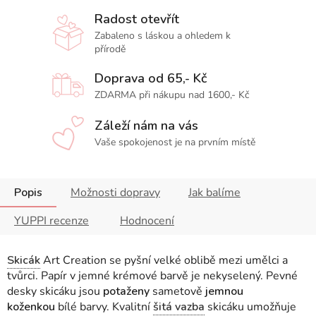
Radost otevřít
Zabaleno s láskou a ohledem k
přírodě
Doprava od 65,- Kč
ZDARMA při nákupu nad 1600,- Kč
Záleží nám na vás
Vaše spokojenost je na prvním místě
Popis
Možnosti dopravy
Jak balíme
YUPPI recenze
Hodnocení
Skicák
Art Creation se pyšní velké oblibě mezi umělci a
tvůrci. Papír v jemné krémové barvě je nekyselený. Pevné
desky skicáku
jsou
potaženy
sametově
jemnou
koženkou
bílé barvy
.
Kvalitní
šitá vazba
skicáku umožňuje