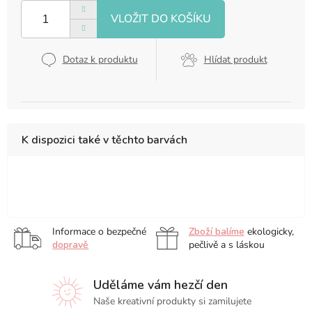
cena:
Dotaz k produktu
Hlídat produkt
K dispozici také v těchto barvách
12
13
9
x
x
x
12
21
14
Informace o bezpečné
Zboží balíme
ekologicky,
cm
cm
cm
dopravě
pečlivě a s láskou
Uděláme vám hezčí den
Naše kreativní produkty si zamilujete