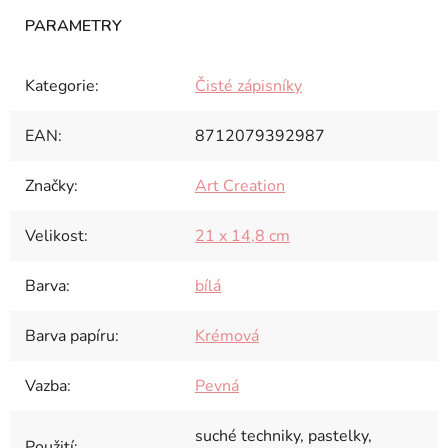
Kategorie
:
Čisté zápisníky
EAN
:
8712079392987
Značky
:
Art Creation
Velikost
:
21 x 14,8 cm
Barva
:
bílá
Barva papíru
:
Krémová
Vazba
:
Pevná
suché techniky, pastelky,
Použití
: