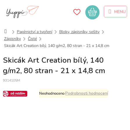
Přejít
na
Nákupní
obsah
košík
Domů
Papírnictví a tvoření
Bloky, zápisníky, sešity
Zápisníky
Čisté
Skicák Art Creation bílý, 140 g/m2, 80 stran - 21 x 14,8 cm
Skicák Art Creation bílý, 140
g/m2, 80 stran - 21 x 14,8 cm
9314105M
Průměrné
Podrobnosti hodnocení
Neohodnoceno
hodnocení
produktu
je
0,0
z
5