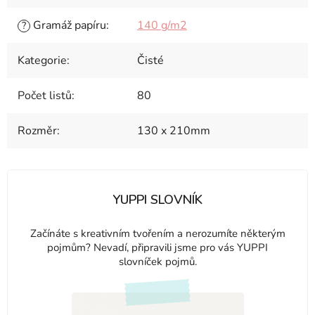
Gramáž papíru
:
140 g/m2
?
Kategorie
:
Čisté
Počet listů
:
80
Rozměr
:
130 x 210mm
YUPPI SLOVNÍK
Začínáte s kreativním tvořením a nerozumíte některým
pojmům? Nevadí, připravili jsme pro vás YUPPI
slovníček pojmů.