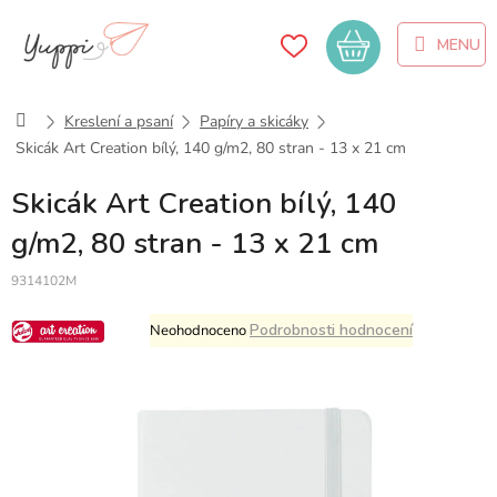
Přejít
na
Nákupní
obsah
košík
Domů
Kreslení a psaní
Papíry a skicáky
Skicák Art Creation bílý, 140 g/m2, 80 stran - 13 x 21 cm
Skicák Art Creation bílý, 140
g/m2, 80 stran - 13 x 21 cm
9314102M
Průměrné
Podrobnosti hodnocení
Neohodnoceno
hodnocení
produktu
je
0,0
z
5
hvězdiček.