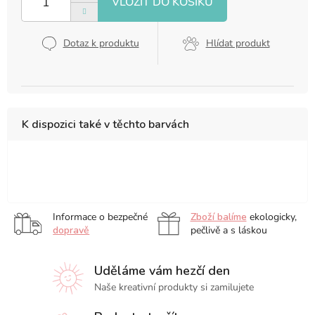
Dotaz k produktu
Hlídat produkt
K dispozici také v těchto barvách
12
21
9
x
x
x
12
14,8
14
Informace o bezpečné
Zboží balíme
ekologicky,
cm
cm
cm
dopravě
pečlivě a s láskou
Uděláme vám hezčí den
Naše kreativní produkty si zamilujete