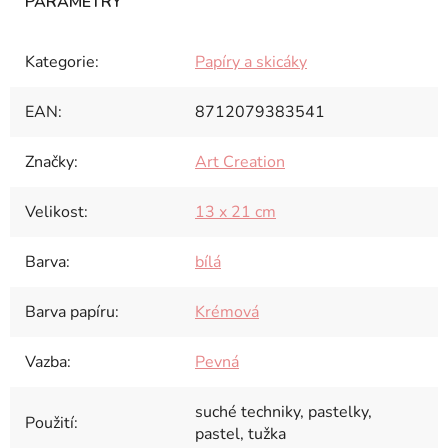
Kategorie
:
Papíry a skicáky
EAN
:
8712079383541
Značky
:
Art Creation
Velikost
:
13 x 21 cm
Barva
:
bílá
Barva papíru
:
Krémová
Vazba
:
Pevná
suché techniky, pastelky,
Použití
:
pastel, tužka