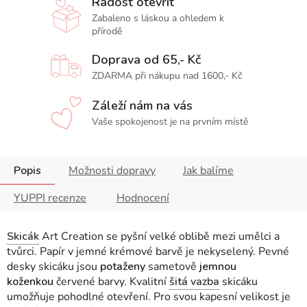
Radost otevřít
Zabaleno s láskou a ohledem k
přírodě
Doprava od 65,- Kč
ZDARMA při nákupu nad 1600,- Kč
Záleží nám na vás
Vaše spokojenost je na prvním místě
Popis
Možnosti dopravy
Jak balíme
YUPPI recenze
Hodnocení
Skicák
Art Creation se pyšní velké oblibě mezi umělci a
tvůrci. Papír v jemné krémové barvě je nekyselený. Pevné
desky skicáku
jsou
potaženy
sametově
jemnou
koženkou
červené barvy
.
Kvalitní
šitá vazba
skicáku
umožňuje pohodlné otevření. Pro svou kapesní velikost je