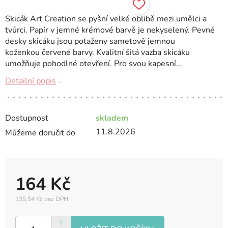
Skicák Art Creation se pyšní velké oblibě mezi umělci a
tvůrci. Papír v jemné krémové barvě je nekyselený. Pevné
desky skicáku jsou potaženy sametově jemnou
koženkou červené barvy. Kvalitní šitá vazba skicáku
umožňuje pohodlné otevření. Pro svou kapesní...
Detailní popis
Dostupnost
skladem
11.8.2026
Můžeme doručit do
164 Kč
135,54 Kč bez DPH
Měrná
cena: