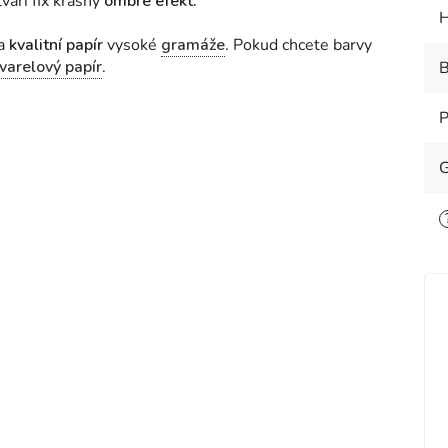
tváří fix krásný
ombré efekt.
H
na
kvalitní papír
vysoké
gramáže
. Pokud chcete barvy
varelový papír
.
B
P
G