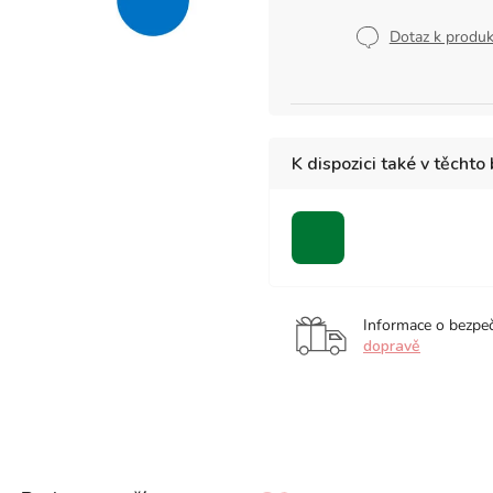
Měrná
cena:
Dotaz k produ
K dispozici také v těchto
zelená
Informace o bezpe
dopravě