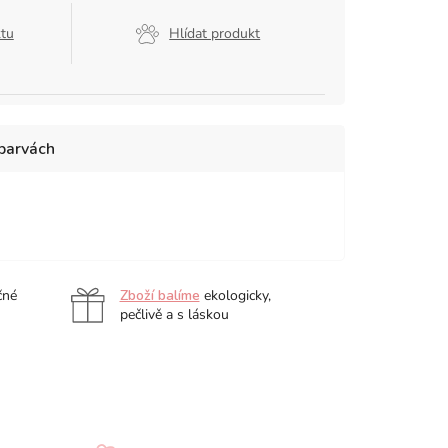
ktu
Hlídat produkt
 barvách
čné
Zboží balíme
ekologicky,
pečlivě a s láskou