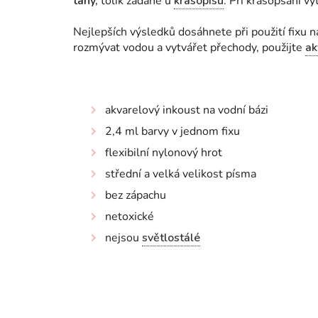
tahy,
tolik žádané u
krasopisu
. Při krasopsaní vy
Nejlepších výsledků dosáhnete při použití fixu 
rozmývat vodou a vytvářet přechody, použijte
ak
akvarelový inkoust na vodní bázi
2,4 ml barvy v jednom fixu
flexibilní nylonový hrot
střední a velká velikost písma
bez zápachu
netoxické
nejsou
světlostálé