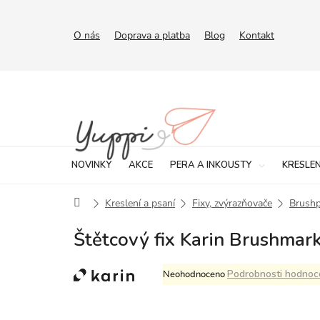
Přejít
na
obsah
O nás
Doprava a platba
Blog
Kontakt
NOVINKY
AKCE
PERA A INKOUSTY
KRESLEN
Domů
Kreslení a psaní
Fixy, zvýrazňovače
Brush
Štětcový fix Karin Brushma
Průměrné
Podrobnosti hodnoc
Neohodnoceno
hodnocení
produktu
je