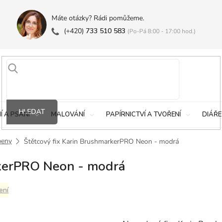
Máte otázky? Rádi pomůžeme.
(+420)
733 510 583
(Po-Pá 8:00 - 17:00 hod.)
HLEDAT
Í A PSANÍ
MALOVÁNÍ
PAPÍRNICTVÍ A TVOŘENÍ
DIÁŘE
peny
Štětcový fix Karin BrushmarkerPRO Neon - modrá
rkerPRO Neon - modrá
ení