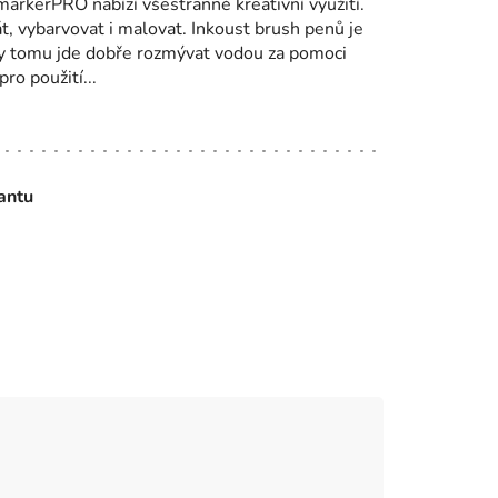
markerPRO nabízí všestranné kreativní využití.
, vybarvovat i malovat. Inkoust brush penů je
ky tomu jde dobře rozmývat vodou za pomoci
ro použití...
iantu