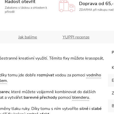
Radost otevřít
Doprava od 65,-
Zabaleno s láskou a ohledem k
ZDARMA při nákupu nad 
přírodě
Jak balíme
YUPPI recenze
stranné kreativní využití. Těmito fixy můžete krasopsát,
K
díky tomu jde dobře
rozmývat
vodou za pomoci
vodního
elem
.
barev,
které můžete vzájemně kombinovat do dalších
Z
at a vytvářet
barevné přechody
pomocí
blenderu
.
B
změny tlaku ruky. Díky tomu s ním vytvoříte
silné i slabé