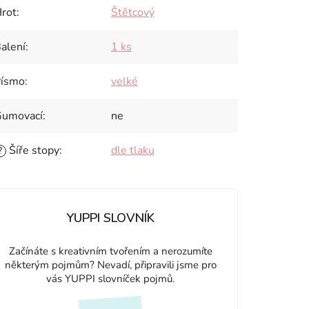
rot
:
Štětcový
alení
:
1 ks
ísmo
:
velké
umovací
:
ne
Šíře stopy
:
dle tlaku
?
YUPPI SLOVNÍK
Začínáte s kreativním tvořením a nerozumíte
některým pojmům? Nevadí, připravili jsme pro
vás YUPPI slovníček pojmů.