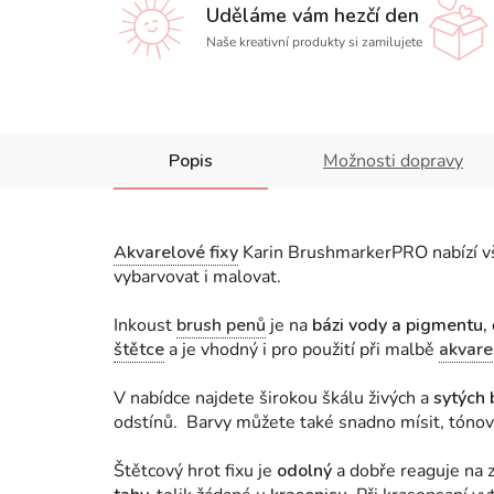
Uděláme vám hezčí den
Naše kreativní produkty si zamilujete
Popis
Možnosti dopravy
Akvarelové fixy
Karin BrushmarkerPRO nabízí vše
vybarvovat i malovat.
Inkoust
brush penů
je na
bázi vody a pigmentu,
štětce
a je vhodný i pro použití při malbě
akvar
V nabídce najdete širokou škálu živých a
sytých 
odstínů. Barvy můžete také snadno mísit, tónov
Štětcový hrot fixu je
odolný
a dobře reaguje na 