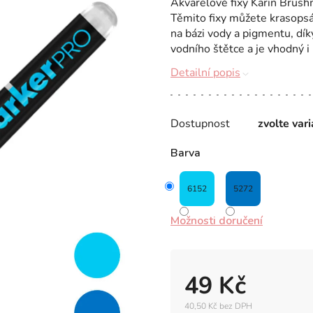
Akvarelové fixy Karin Brush
Těmito fixy můžete krasopsát
na bázi vody a pigmentu, dí
vodního štětce a je vhodný i p
Detailní popis
Dostupnost
zvolte var
Barva
6152
5272
Možnosti doručení
49 Kč
40,50 Kč bez DPH