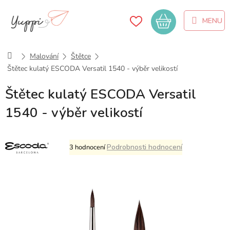
Přejít
na
Nákupní
obsah
košík
Domů
Malování
Štětce
Štětec kulatý ESCODA Versatil 1540 - výběr velikostí
Štětec kulatý ESCODA Versatil
1540 - výběr velikostí
Průměrné
Podrobnosti hodnocení
3 hodnocení
hodnocení
produktu
je
5,0
z
5
hvězdiček.