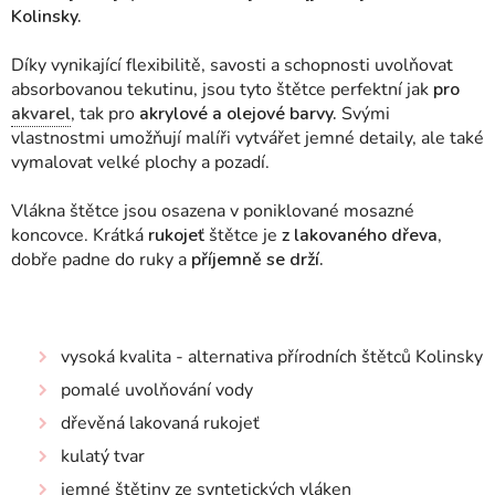
Kolinsky.
Díky vynikající flexibilitě, savosti a schopnosti uvolňovat
absorbovanou tekutinu, jsou tyto štětce perfektní jak
pro
akvarel
, tak pro
akrylové a olejové barvy.
Svými
vlastnostmi umožňují malíři vytvářet jemné detaily, ale také
vymalovat velké plochy a pozadí.
Vlákna štětce jsou
osazena v poniklované mosazné
koncovce. Krátká
rukojeť
štětce je
z lakovaného dřeva
,
dobře padne do ruky a
příjemně se drží.
vysoká kvalita - alternativa přírodních štětců Kolinsky
pomalé uvolňování vody
dřevěná lakovaná rukojeť
kulatý tvar
jemné štětiny ze syntetických vláken