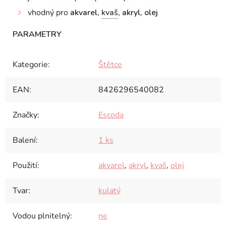
vhodný pro
akvarel,
kvaš
, akryl, olej
Kategorie
:
Štětce
EAN
:
8426296540082
Značky
:
Escoda
Balení
:
1 ks
Použití
:
akvarel
,
akryl
,
kvaš
,
olej
Tvar
:
kulatý
Vodou plnitelný
:
ne