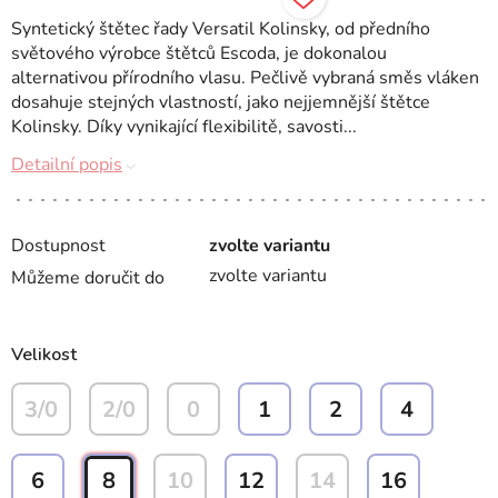
Syntetický štětec řady Versatil Kolinsky, od předního
světového výrobce štětců Escoda, je dokonalou
alternativou přírodního vlasu. Pečlivě vybraná směs vláken
dosahuje stejných vlastností, jako nejjemnější štětce
Kolinsky. Díky vynikající flexibilitě, savosti...
Detailní popis
Dostupnost
zvolte variantu
zvolte variantu
Můžeme doručit do
Velikost
3/0
2/0
0
1
2
4
6
8
10
12
14
16