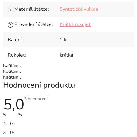
Materiál štětce
:
Syntetická vlákna
?
Provedení štětce
:
Krátká rukojeť
?
Balení
:
1 ks
Rukojeť
:
krátká
Načítám...
Načítám...
Načítám...
Hodnocení produktu
5,0
Průměrné
3 hodnocení
hodnocení
produktu
je
5
3x
5,0
z
4
0x
5
hvězdiček.
3
0x