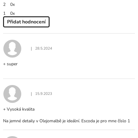
2
0x
1
0x
Přidat hodnocení
V
Ý
P
I
|
28.5.2024
Hodnocení produktu je 5 z 5 hvězdiček.
S
H
+ super
O
D
N
O
C
|
15.9.2023
Hodnocení produktu je 5 z 5 hvězdiček.
E
N
+ Vysoká kvalita
Í
Na jemné detaily v Olejomalbě je ideální. Escoda je pro mne číslo 1