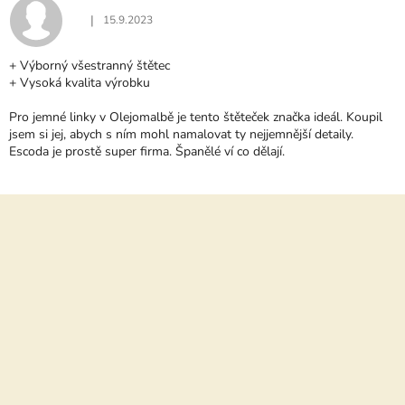
|
15.9.2023
Hodnocení produktu je 5 z 5 hvězdiček.
+ Výborný všestranný štětec
+ Vysoká kvalita výrobku
Pro jemné linky v Olejomalbě je tento štěteček značka ideál. Koupil
jsem si jej, abych s ním mohl namalovat ty nejjemnější detaily.
Escoda je prostě super firma. Španělé ví co dělají.
Z
á
p
a
t
í