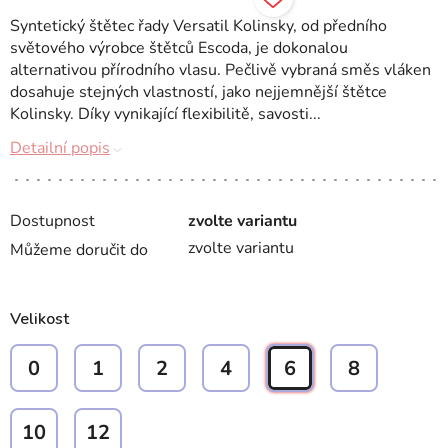
Syntetický štětec řady Versatil Kolinsky, od předního
světového výrobce štětců Escoda, je dokonalou
alternativou přírodního vlasu. Pečlivě vybraná směs vláken
dosahuje stejných vlastností, jako nejjemnější štětce
Kolinsky. Díky vynikající flexibilitě, savosti...
Detailní popis
Dostupnost
zvolte variantu
zvolte variantu
Můžeme doručit do
Velikost
0
1
2
4
6
8
10
12