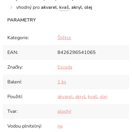
vhodný pro
akvarel,
kvaš
, akryl, olej
Kategorie
:
Štětce
EAN
:
8426296541065
Značky
:
Escoda
Balení
:
1 ks
Použití
:
akvarel
,
akryl
,
kvaš
,
olej
Tvar
:
plochý
Vodou plnitelný
:
ne