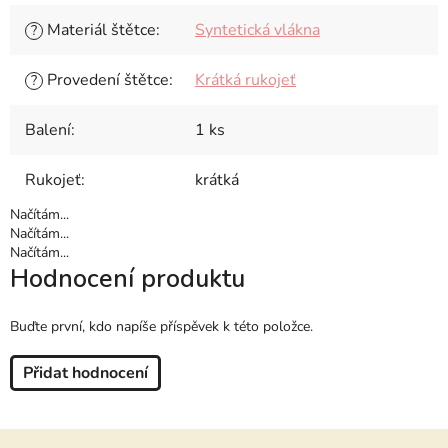
Materiál štětce
:
Syntetická vlákna
?
Provedení štětce
:
Krátká rukojeť
?
Balení
:
1 ks
Rukojeť
:
krátká
Načítám...
Načítám...
Načítám...
Hodnocení produktu
Buďte první, kdo napíše příspěvek k této položce.
Přidat hodnocení
Z