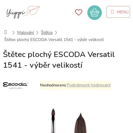
Přejít
na
Nákupní
obsah
košík
Domů
Malování
Štětce
Štětec plochý ESCODA Versatil 1541 - výběr velikostí
Štětec plochý ESCODA Versatil
1541 - výběr velikostí
Průměrné
Podrobnosti hodnocení
Neohodnoceno
hodnocení
produktu
je
0,0
z
5
hvězdiček.