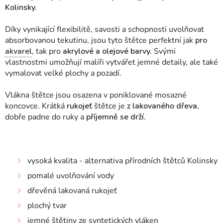
Kolinsky.
Díky vynikající flexibilitě, savosti a schopnosti uvolňovat
absorbovanou tekutinu, jsou tyto štětce perfektní jak
pro
akvarel
, tak pro
akrylové a olejové barvy.
Svými
vlastnostmi umožňují malíři vytvářet jemné detaily, ale také
vymalovat velké plochy a pozadí.
Vlákna štětce jsou
osazena v poniklované mosazné
koncovce. Krátká
rukojeť
štětce je
z lakovaného dřeva
,
dobře padne do ruky a
příjemně se drží.
vysoká kvalita - alternativa přírodních štětců Kolinsky
pomalé uvolňování vody
dřevěná lakovaná rukojeť
plochý tvar
jemné štětiny ze syntetických vláken