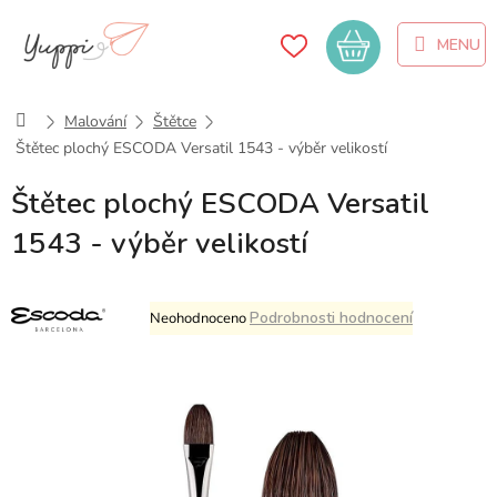
Přejít
na
Nákupní
obsah
košík
Domů
Malování
Štětce
Štětec plochý ESCODA Versatil 1543 - výběr velikostí
Štětec plochý ESCODA Versatil
1543 - výběr velikostí
Průměrné
Podrobnosti hodnocení
Neohodnoceno
hodnocení
produktu
je
0,0
z
5
hvězdiček.