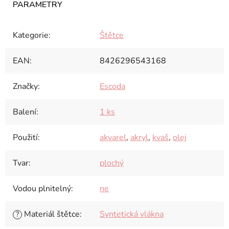
Kategorie
:
Štětce
EAN
:
8426296543168
Značky
:
Escoda
Balení
:
1 ks
Použití
:
akvarel
,
akryl
,
kvaš
,
olej
Tvar
:
plochý
Vodou plnitelný
:
ne
Materiál štětce
:
Syntetická vlákna
?