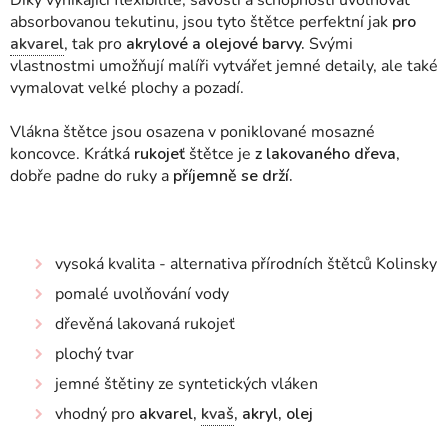
Díky vynikající flexibilitě, savosti a schopnosti uvolňovat
absorbovanou tekutinu, jsou tyto štětce perfektní jak
pro
akvarel
, tak pro
akrylové a olejové barvy.
Svými
vlastnostmi umožňují malíři vytvářet jemné detaily, ale také
vymalovat velké plochy a pozadí.
Vlákna štětce jsou
osazena v poniklované mosazné
koncovce. Krátká
rukojeť
štětce je
z lakovaného dřeva
,
dobře padne do ruky a
příjemně se drží.
vysoká kvalita - alternativa přírodních štětců Kolinsky
pomalé uvolňování vody
dřevěná lakovaná rukojeť
plochý tvar
jemné štětiny ze syntetických vláken
vhodný pro
akvarel,
kvaš
, akryl, olej