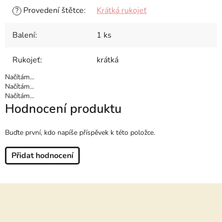
Provedení štětce
:
Krátká rukojeť
?
Balení
:
1 ks
Rukojeť
:
krátká
Načítám...
Načítám...
Načítám...
Hodnocení produktu
Buďte první, kdo napíše příspěvek k této položce.
Přidat hodnocení
Z
á