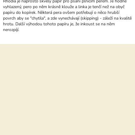
Rhodia je naprosto skvělý papír pro psaní plnicím perem. Je hodně
O
vyhlazený, pero po něm krásně klouže a linka je tenčí než na obyč
D
papíru do kopírek. Některá pera ovšem potřebují o něco hrubší
N
povrch aby se "chytila", a zde vynechávají (skipping) - záleží na kvalitě
O
hrotu. Další výhodou tohoto papíru je, že inkoust se na něm
C
nerozpíjí.
E
N
Í
Z
á
p
a
t
í