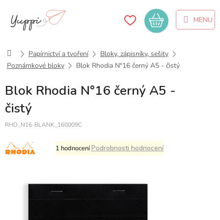
Přejít
na
Nákupní
obsah
košík
Domů
Papírnictví a tvoření
Bloky, zápisníky, sešity
Poznámkové bloky
Blok Rhodia N°16 černý A5 - čistý
Blok Rhodia N°16 černý A5 -
čistý
RHD_N16-BLANK_160009C
Průměrné
Podrobnosti hodnocení
1 hodnocení
hodnocení
produktu
je
5,0
z
5
hvězdiček.