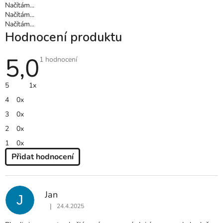
Načítám...
Načítám...
Načítám...
Hodnocení produktu
5,0
Průměrné
1 hodnocení
hodnocení
produktu
je
5
1x
5,0
z
4
0x
5
hvězdiček.
3
0x
2
0x
1
0x
Přidat hodnocení
V
Ý
P
Jan
J
I
|
24.4.2025
S
Hodnocení produktu je 5 z 5 hvězdiček.
H