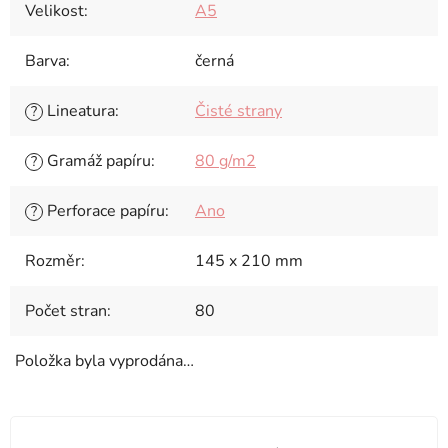
Velikost
:
A5
Barva
:
černá
Lineatura
:
Čisté strany
?
Gramáž papíru
:
80 g/m2
?
Perforace papíru
:
Ano
?
Rozměr
:
145 x 210 mm
Počet stran
:
80
Položka byla vyprodána…