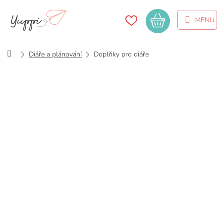
Přejít
na
Nákupní
obsah
košík
Domů
Diáře a plánování
Doplňky pro diáře