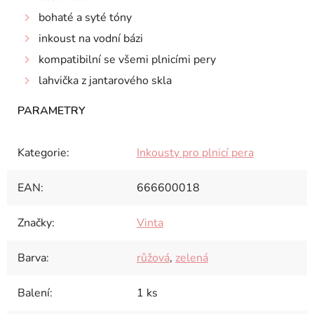
bohaté a syté tóny
inkoust na vodní bázi
kompatibilní se všemi plnicími pery
lahvička z jantarového skla
Kategorie
:
Inkousty pro plnicí pera
EAN
:
666600018
Značky
:
Vinta
Barva
:
růžová
,
zelená
Balení
:
1 ks