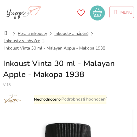
Přejít
na
Nákupní
obsah
košík
Domů
Pera a inkousty
Inkousty a náplně
Inkousty v lahvičce
Inkoust Vinta 30 ml - Malayan Apple - Makopa 1938
Inkoust Vinta 30 ml - Malayan
Apple - Makopa 1938
VI18
Průměrné
Podrobnosti hodnocení
Neohodnoceno
hodnocení
produktu
je
0,0
z
5