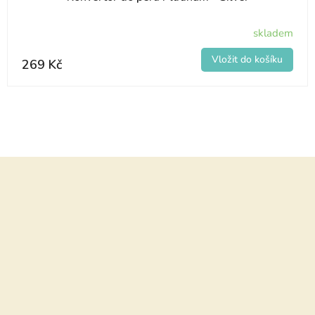
skladem
269 Kč
Z
á
p
a
t
í