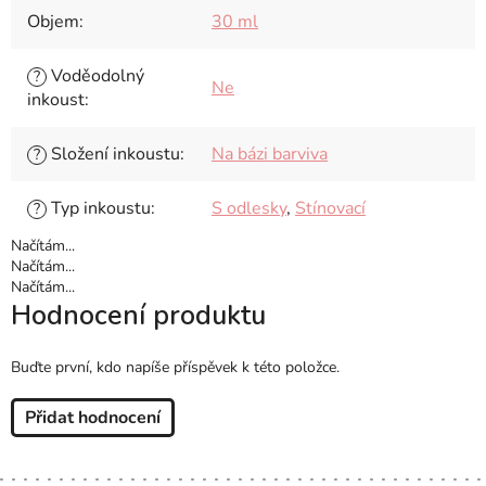
Objem
:
30 ml
Voděodolný
?
Ne
inkoust
:
Složení inkoustu
:
Na bázi barviva
?
Typ inkoustu
:
S odlesky
,
Stínovací
?
Načítám...
Načítám...
Načítám...
Hodnocení produktu
Buďte první, kdo napíše příspěvek k této položce.
Přidat hodnocení