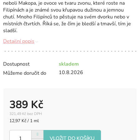
neboli Makopa, je ovoce ve tvaru zvonu, které roste na
Filipínách a je známé svou křupavou dužinou a jemnou
chutí.
Mnoho Filipínců to pěstuje na svém dvorku nebo v
místních čtvrtích.
Říká se, že čím je bledší a tmavší, tím je
sladší.
Detailní popis
Dostupnost
skladem
10.8.2026
Můžeme doručit do
389 Kč
321,49 Kč bez DPH
Měrná
12,97 Kč / 1 ml
cena: