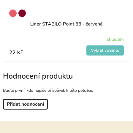
Liner STABILO Point 88 - červená
skladem
22 Kč
Hodnocení produktu
Buďte první, kdo napíše příspěvek k této položce.
Přidat hodnocení
Z