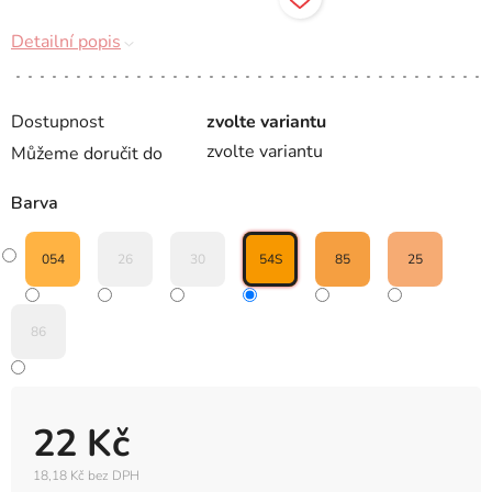
Detailní popis
Dostupnost
zvolte variantu
zvolte variantu
Můžeme doručit do
Barva
054
26
30
54S
85
25
86
22 Kč
18,18 Kč bez DPH