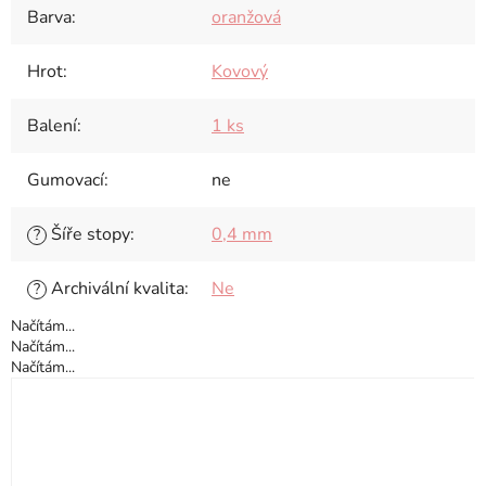
Barva
:
oranžová
Hrot
:
Kovový
Balení
:
1 ks
Gumovací
:
ne
Šíře stopy
:
0,4 mm
?
Archivální kvalita
:
Ne
?
Načítám...
Načítám...
Načítám...