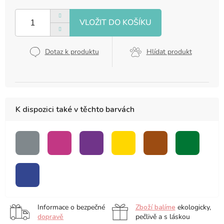
Měrná
cena:
Dotaz k produktu
Hlídat produkt
K dispozici také v těchto barvách
šedá
růžová
fialová
žlutá
hnědá
zelená
modrá
Informace o bezpečné
Zboží balíme
ekologicky,
dopravě
pečlivě a s láskou