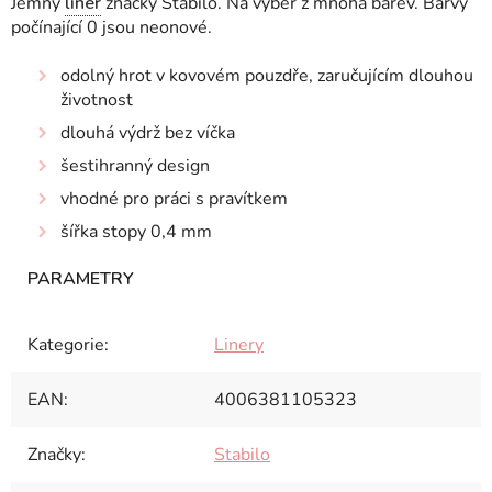
Jemný
liner
značky Stabilo. Na výběr z mnoha barev. Barvy
počínající 0 jsou neonové.
odolný hrot v kovovém pouzdře, zaručujícím dlouhou
životnost
dlouhá výdrž bez víčka
šestihranný design
vhodné pro práci s pravítkem
šířka stopy 0,4 mm
Kategorie
:
Linery
EAN
:
4006381105323
Značky
:
Stabilo