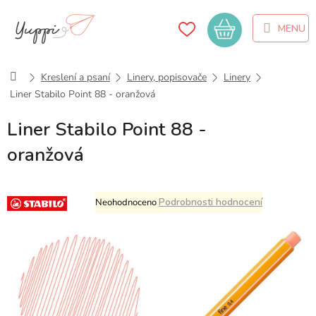
Přejít
na
Nákupní
obsah
košík
Domů
Kreslení a psaní
Linery, popisovače
Linery
Liner Stabilo Point 88 - oranžová
Liner Stabilo Point 88 -
oranžová
Průměrné
Podrobnosti hodnocení
Neohodnoceno
hodnocení
produktu
je
0,0
z
5
hvězdiček.