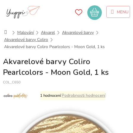
Přejít
na
Nákupní
obsah
košík
Domů
Malování
Akvarel
Akvarelové barvy
Akvarelové barvy Coliro
Akvarelové barvy Coliro Pearlcolors - Moon Gold, 1 ks
Akvarelové barvy Coliro
Pearlcolors - Moon Gold, 1 ks
COL_C650
Průměrné
Podrobnosti hodnocení
1 hodnocení
hodnocení
produktu
je
5,0
z
5