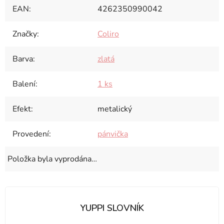
EAN
:
4262350990042
Značky
:
Coliro
Barva
:
zlatá
Balení
:
1 ks
Efekt
:
metalický
Provedení
:
pánvička
Položka byla vyprodána…
YUPPI SLOVNÍK