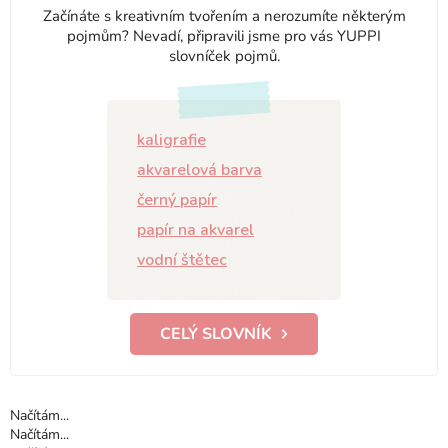
Začínáte s kreativním tvořením a nerozumíte některým
pojmům? Nevadí, připravili jsme pro vás YUPPI
slovníček pojmů.
kaligrafie
akvarelová barva
černý papír
papír na akvarel
vodní štětec
CELÝ SLOVNÍK
Načítám...
Načítám...