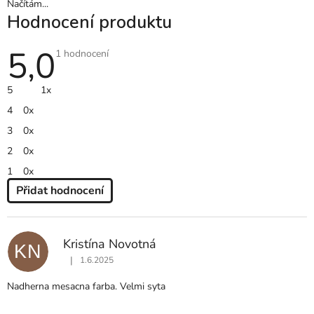
Načítám...
Hodnocení produktu
5,0
Průměrné
1 hodnocení
hodnocení
produktu
je
5
1x
5,0
z
4
0x
5
hvězdiček.
3
0x
2
0x
1
0x
Přidat hodnocení
V
Ý
P
Kristína Novotná
KN
I
|
1.6.2025
S
Hodnocení produktu je 5 z 5 hvězdiček.
H
Nadherna mesacna farba. Velmi syta
O
D