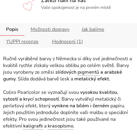
Záleží nám na vás
Vaše spokojenost je na prvním místě
Popis
Možnosti dopravy
Jak balíme
YUPPI recenze
Hodnocení (1)
Ručně vyráběné barvy z Německa si díky své jedinečnosti a
kvalitě rychle získaly velkou oblibu po celém světě. Barvy
jsou vyrobeny ze směsi
slídových
pigmentů
a arabské
gumy.
Slída dodává barvě lesk a
metalický efekt.
Coliro Pearlcolor se vyznačují svou
vysokou kvalitou,
sytostí a krycí schopností.
Barvy vytvářejí metalický či
perleťový efekt, který
vynikne na bílém i černém
papíru.
Jejich použitím jednoduše doplníte vaši malbu o speciální
efekty. Pro svou jedinečnost jsou také používané na
efektivní
kaligrafii
a
krasopísmo
.