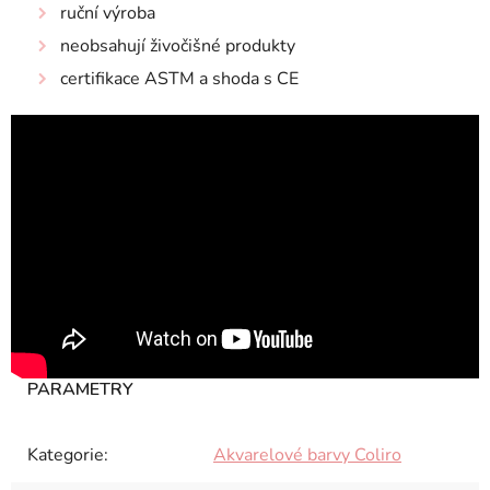
ruční výroba
neobsahují živočišné produkty
certifikace ASTM a shoda s CE
Kategorie
:
Akvarelové barvy Coliro