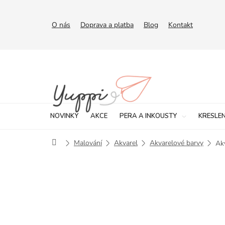
Přejít
na
obsah
O nás
Doprava a platba
Blog
Kontakt
NOVINKY
AKCE
PERA A INKOUSTY
KRESLEN
Domů
Malování
Akvarel
Akvarelové barvy
Ak