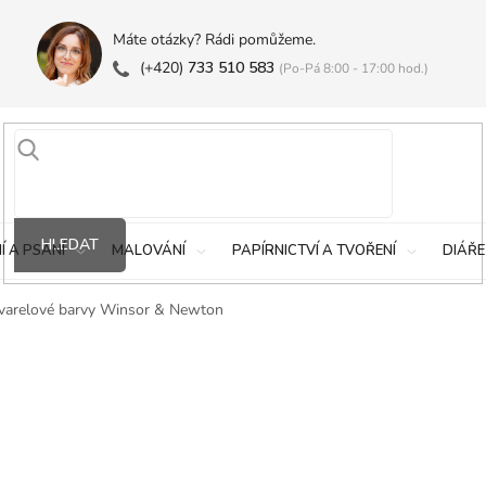
Máte otázky? Rádi pomůžeme.
(+420)
733 510 583
(Po-Pá 8:00 - 17:00 hod.)
HLEDAT
Í A PSANÍ
MALOVÁNÍ
PAPÍRNICTVÍ A TVOŘENÍ
DIÁŘE
varelové barvy Winsor & Newton