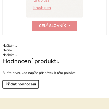
to do list
brush pen
CELÝ SLOVNÍK
Načítám...
Načítám...
Načítám...
Hodnocení produktu
Buďte první, kdo napíše příspěvek k této položce.
Přidat hodnocení
Z