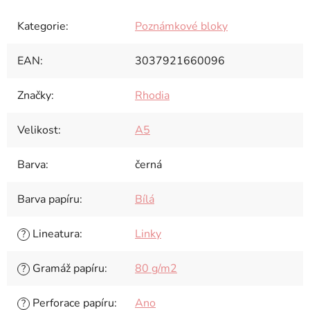
Kategorie
:
Poznámkové bloky
EAN
:
3037921660096
Značky
:
Rhodia
Velikost
:
A5
Barva
:
černá
Barva papíru
:
Bílá
Lineatura
:
Linky
?
Gramáž papíru
:
80 g/m2
?
Perforace papíru
:
Ano
?