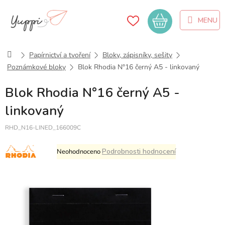
Přejít
na
Nákupní
obsah
košík
Domů
Papírnictví a tvoření
Bloky, zápisníky, sešity
Poznámkové bloky
Blok Rhodia N°16 černý A5 - linkovaný
Blok Rhodia N°16 černý A5 -
linkovaný
RHD_N16-LINED_166009C
Průměrné
Podrobnosti hodnocení
Neohodnoceno
hodnocení
produktu
je
0,0
z
5
hvězdiček.