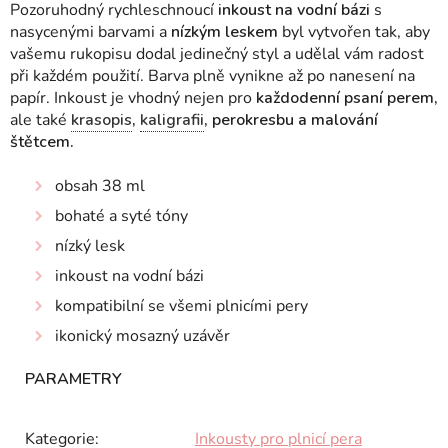
Pozoruhodný rychleschnoucí
inkoust na vodní bázi
s
nasycenými barvami a
nízkým leskem
byl vytvořen tak, aby
vašemu rukopisu dodal jedinečný styl a udělal vám radost
při každém použití. Barva plně vynikne až po nanesení na
papír. Inkoust je vhodný nejen pro
každodenní psaní perem,
ale také
krasopis
,
kaligrafii
, perokresbu a malování
štětcem.
obsah 38 ml
bohaté a syté tóny
nízký lesk
inkoust na vodní bázi
kompatibilní se všemi plnicími pery
ikonický mosazný uzávěr
Kategorie
:
Inkousty pro plnicí pera