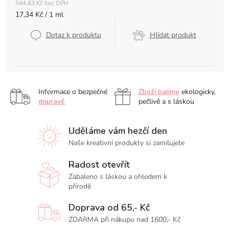
544,63 Kč bez DPH
Měrná
17,34 Kč / 1 ml
cena:
Dotaz k produktu
Hlídat produkt
Informace o bezpečné
Zboží balíme
ekologicky,
dopravě
pečlivě a s láskou
Uděláme vám hezčí den
Naše kreativní produkty si zamilujete
Radost otevřít
Zabaleno s láskou a ohledem k
přírodě
Doprava od 65,- Kč
ZDARMA při nákupu nad 1600,- Kč