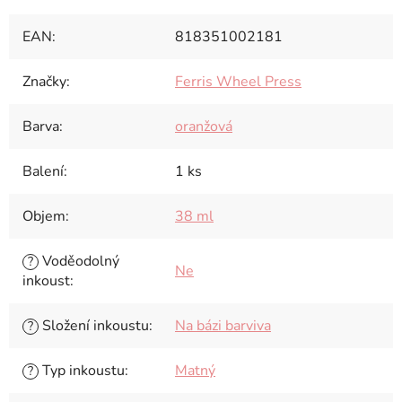
EAN
:
818351002181
Značky
:
Ferris Wheel Press
Barva
:
oranžová
Balení
:
1 ks
Objem
:
38 ml
Voděodolný
?
Ne
inkoust
:
Složení inkoustu
:
Na bázi barviva
?
Typ inkoustu
:
Matný
?