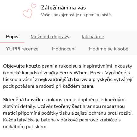
Záleží nám na vás
Vaše spokojenost je na prvním místě
Popis
Možnosti dopravy
Jak balíme
YUPPI recenze
Hodnocení
Hodíme se k sobě
Objevujte kouzlo psaní a rukopisu
s inspirativními inkousty
ikonické kanadské značky
Ferris Wheel Press.
Vyráběné s
láskou a vášní
z nejkvalitnějších barviv a pryskyřic
vytvářejí
pocit potěšení a radosti
při každém psaní.
Skleněná lahvička
s inkoustem je doplněna jedinečnými
zlatými detaily.
Uzávěr tvořený šestihrannou mosaznou
maticí
připomíná počátky tisku a zajistí ochranu proti rozlití
.
Každá lahvička je balena v dárkové papírové krabičce s
unikátním potiskem.