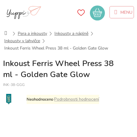
Přejít
na
Nákupní
obsah
košík
Domů
Pera a inkousty
Inkousty a náplně
Inkousty v lahvičce
Inkoust Ferris Wheel Press 38 ml - Golden Gate Glow
Inkoust Ferris Wheel Press 38
ml - Golden Gate Glow
INK-38-GGG
Průměrné
Podrobnosti hodnocení
Neohodnoceno
hodnocení
produktu
je
0,0
z
5