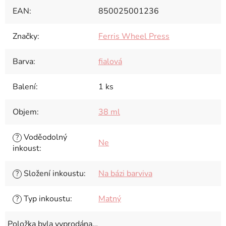
EAN
:
850025001236
Značky
:
Ferris Wheel Press
Barva
:
fialová
Balení
:
1 ks
Objem
:
38 ml
Voděodolný
?
Ne
inkoust
:
Složení inkoustu
:
Na bázi barviva
?
Typ inkoustu
:
Matný
?
Položka byla vyprodána…