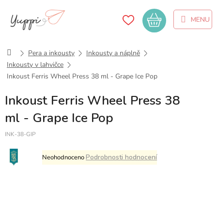
Přejít
na
Nákupní
obsah
košík
Domů
Pera a inkousty
Inkousty a náplně
Inkousty v lahvičce
Inkoust Ferris Wheel Press 38 ml - Grape Ice Pop
Inkoust Ferris Wheel Press 38
ml - Grape Ice Pop
INK-38-GIP
Průměrné
Podrobnosti hodnocení
Neohodnoceno
hodnocení
produktu
je
0,0
z
5