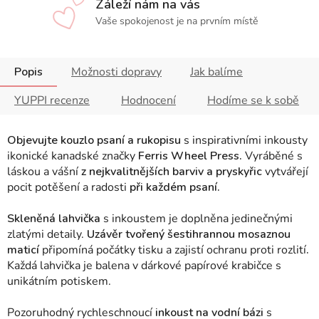
Záleží nám na vás
Vaše spokojenost je na prvním místě
Popis
Možnosti dopravy
Jak balíme
YUPPI recenze
Hodnocení
Hodíme se k sobě
Objevujte kouzlo psaní a rukopisu
s inspirativními inkousty
ikonické kanadské značky
Ferris Wheel Press.
Vyráběné s
láskou a vášní
z nejkvalitnějších barviv a pryskyřic
vytvářejí
pocit potěšení a radosti
při každém psaní.
Skleněná lahvička
s inkoustem je doplněna jedinečnými
zlatými detaily.
Uzávěr tvořený šestihrannou mosaznou
maticí
připomíná počátky tisku a zajistí ochranu proti rozlití
.
Každá lahvička je balena v dárkové papírové krabičce s
unikátním potiskem.
Pozoruhodný rychleschnoucí
inkoust na vodní bázi
s