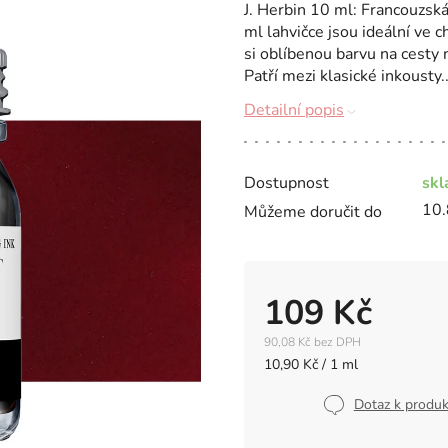
J. Herbin 10 ml: Francouzská
ml lahvičce jsou ideální ve c
si oblíbenou barvu na cesty 
Patří mezi klasické inkousty..
Detailní popis
Dostupnost
sk
10.
Můžeme doručit do
109 Kč
90,08 Kč bez DPH
Měrná
10,90 Kč / 1 ml
cena:
Dotaz k produ