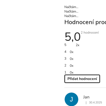
Načítám...
Načítám...
Načítám...
Hodnocení pro
5,0
Průměrné
2 hodnocení
hodnocení
produktu
je
5
2x
5,0
z
4
0x
5
hvězdiček.
3
0x
2
0x
1
0x
Přidat hodnocení
V
Ý
P
Jan
J
I
|
30.4.2025
S
Hodnocení produ