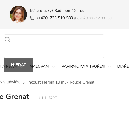
Máte otázky? Rádi pomůžeme.
(+420)
733 510 583
(Po-Pá 8:00 - 17:00 hod.)
HLEDAT
Í A PSANÍ
MALOVÁNÍ
PAPÍRNICTVÍ A TVOŘENÍ
DIÁŘE
y v lahvičce
Inkoust Herbin 10 ml - Rouge Grenat
e Grenat
JH_11529T