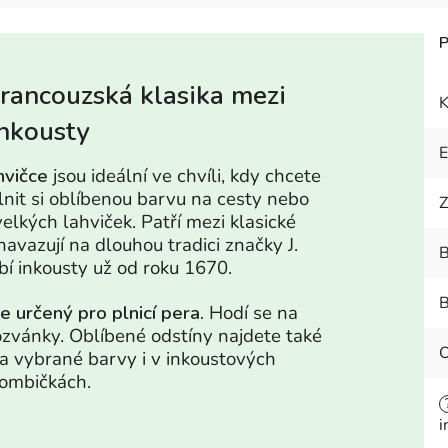
Francouzská klasika mezi
K
inkousty
hvičce
jsou ideální ve chvíli, kdy chcete
lnit si oblíbenou barvu na cesty nebo
Z
elkých lahviček. Patří mezi klasické
navazují na dlouhou tradici značky J.
B
bí inkousty už od roku 1670.
B
je určený pro plnicí pera.
Hodí se na
ozvánky. Oblíbené odstíny najdete také
 a vybrané barvy i v inkoustových
ombičkách.
i