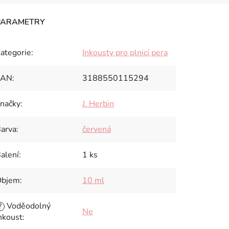
ategorie
:
Inkousty pro plnicí pera
EAN
:
3188550115294
načky
:
J. Herbin
arva
:
červená
alení
:
1 ks
Objem
:
10 ml
Voděodolný
?
Ne
nkoust
: