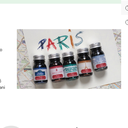
no
é
ani