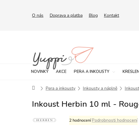
Přejít
na
obsah
O nás
Doprava a platba
Blog
Kontakt
NOVINKY
AKCE
PERA A INKOUSTY
KRESLEN
Domů
Pera a inkousty
Inkousty a náplně
Inkoust
Inkoust Herbin 10 ml - Roug
Průměrné
Podrobnosti hodnocení
2 hodnocení
hodnocení
produktu
je