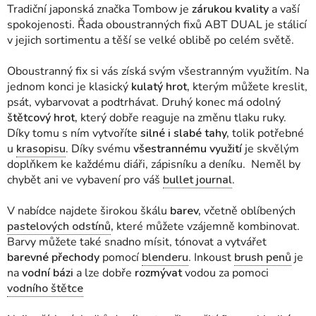
Tradiční japonská značka Tombow je
zárukou kvality
a vaší
spokojenosti. Řada oboustranných fixů ABT DUAL je stálicí
v jejich sortimentu a těší se velké oblibě po celém světě.
Oboustranný fix si vás získá svým všestranným využitím. Na
jednom konci je klasický
kulatý hrot,
kterým můžete kreslit,
psát, vybarvovat a podtrhávat. Druhý konec má odolný
štětcový hrot,
který dobře reaguje na změnu tlaku ruky.
Díky tomu s ním vytvoříte
silné i slabé tahy,
tolik potřebné
u
krasopisu
. Díky svému
všestrannému využití
je skvělým
doplňkem ke každému diáři, zápisníku a deníku. Neměl by
chybět ani ve vybavení pro váš
bullet journal
.
V nabídce najdete širokou škálu
barev,
včetně oblíbených
pastelových odstínů
,
které můžete vzájemně kombinovat.
Barvy můžete také snadno mísit, tónovat a vytvářet
barevné přechody
pomocí
blenderu
. Inkoust
brush penů
je
na
vodní bázi
a lze dobře
rozmývat
vodou za pomoci
vodního štětce