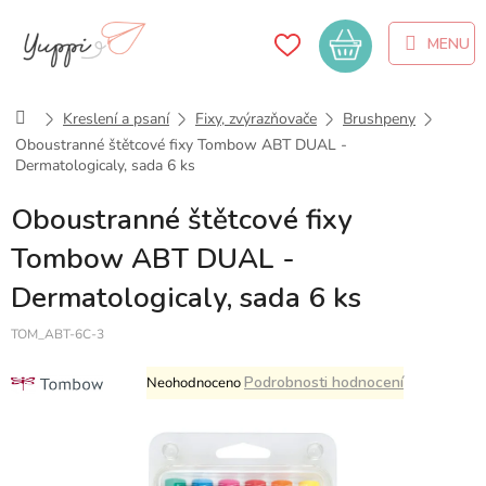
Přejít
na
Nákupní
obsah
košík
Domů
Kreslení a psaní
Fixy, zvýrazňovače
Brushpeny
Oboustranné štětcové fixy Tombow ABT DUAL -
Dermatologicaly, sada 6 ks
Oboustranné štětcové fixy
Tombow ABT DUAL -
Dermatologicaly, sada 6 ks
TOM_ABT-6C-3
Průměrné
Podrobnosti hodnocení
Neohodnoceno
hodnocení
produktu
je
0,0
z