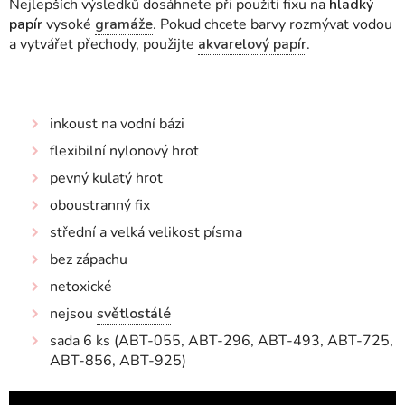
Nejlepších výsledků dosáhnete při použití fixu na
hladký
papír
vysoké
gramáže
. Pokud chcete barvy rozmývat vodou
a vytvářet přechody, použijte
akvarelový papír
.
inkoust na vodní bázi
flexibilní nylonový hrot
pevný kulatý hrot
oboustranný fix
střední a velká velikost písma
bez zápachu
netoxické
nejsou
světlostálé
sada 6 ks (ABT-055, ABT-296, ABT-493, ABT-725,
ABT-856, ABT-925)