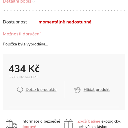
Detailní popis
Dostupnost
momentálně nedostupné
Možnosti doručení
Položka byla vyprodána…
434 Kč
358,68 Kč bez DPH
Měrná
cena:
Dotaz k produktu
Hlídat produkt
Informace o bezpečné
Zboží balíme
ekologicky,
dopravě
pečlivě a s láskou