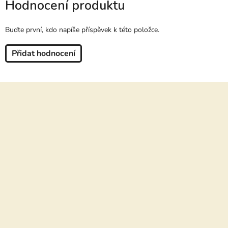
Hodnocení produktu
Buďte první, kdo napíše příspěvek k této položce.
Přidat hodnocení
Z
á
p
a
t
í