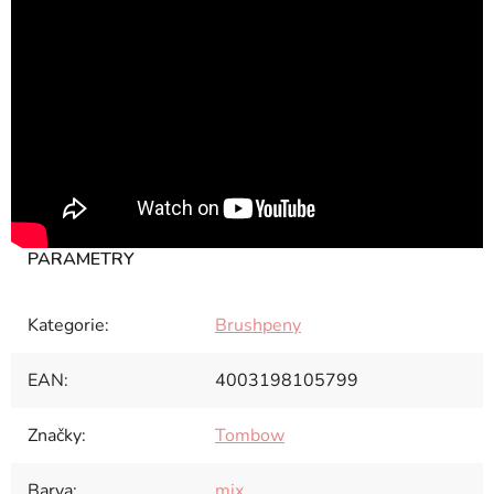
Kategorie
:
Brushpeny
EAN
:
4003198105799
Značky
:
Tombow
Barva
:
mix