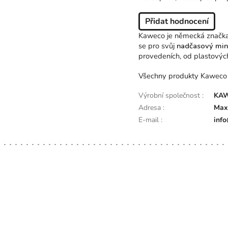
Přidat hodnocení
Kaweco je německá značka p
se pro svůj
nadčasový mini
provedeních, od plastových
Všechny produkty Kaweco js
Výrobní společnost
:
KAW
Adresa
:
Max
E-mail
:
inf