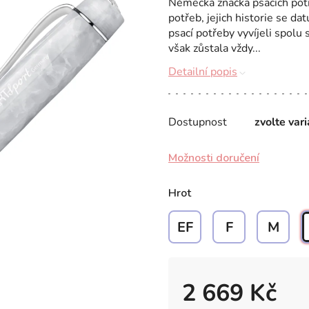
Německá značka psacích pot
potřeb, jejich historie se da
psací potřeby vyvíjeli spolu
však zůstala vždy...
Detailní popis
Dostupnost
zvolte var
Možnosti doručení
Hrot
EF
F
M
2 669 Kč