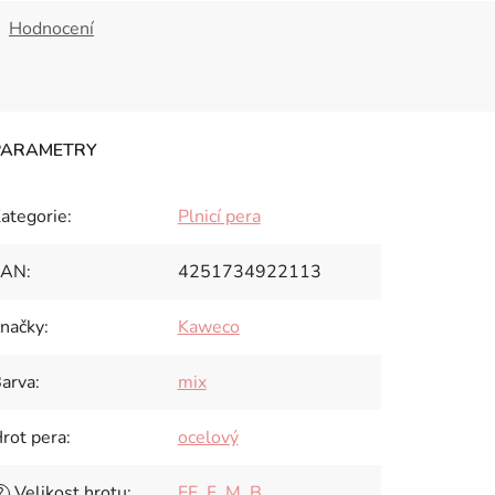
Hodnocení
ategorie
:
Plnicí pera
EAN
:
4251734922113
načky
:
Kaweco
arva
:
mix
rot pera
:
ocelový
Velikost hrotu
:
EF
,
F
,
M
,
B
?