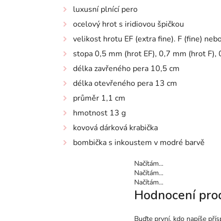
luxusní plnící pero
ocelový hrot s iridiovou špičkou
velikost hrotu EF (extra fine). F (fine) n
stopa 0,5 mm (hrot EF), 0,7 mm (hrot F),
délka zavřeného pera 10,5 cm
délka otevřeného pera 13 cm
průměr 1,1 cm
hmotnost 13 g
kovová dárková krabička
bombička s inkoustem v modré barvě
Načítám...
Načítám...
Načítám...
Hodnocení pro
Buďte první, kdo napíše přís