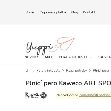
Přejít
na
obsah
O nás
Doprava a platba
Blog
Kontakt
NOVINKY
AKCE
PERA A INKOUSTY
KRESLEN
Domů
Pera a inkousty
Psací potřeby
Plnicí pera
Plnicí pero Kaweco ART SPO
Průměrné
Podrobnosti hodnoc
Neohodnoceno
hodnocení
produktu
je