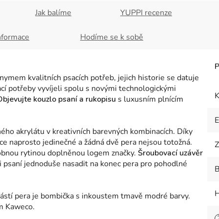
Jak balíme
YUPPI recenze
nformace
Hodíme se k sobě
ymem kvalitních psacích potřeb, jejich historie se datuje
ací potřeby vyvíjeli spolu s novými technologickými
K
Objevujte kouzlo psaní a rukopisu
s luxusním plnícím
ného akrylátu v kreativních barevných kombinacích
.
Díky
ce naprosto jedinečné a žádná dvě pera nejsou totožná.
Z
dobnou rytinou doplněnou logem značky.
Šroubovací uzávěr
i psaní jednoduše nasadit na konec pera pro pohodlné
B
H
částí pera je bombička s inkoustem tmavě modré barvy.
em Kaweco.