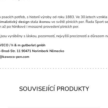
sacích potřeb, s historií výroby od roku 1883. Ve 30.letech vznikla
malistický design
stala
ikonou
ve světě plnicích per. Řada Sport s
 až po hliníkové i mosazné provedení plnicích per.
ou vyráběny s láskou, pozorností, nejvyšší precizností a důrazem na
ECO / h & m gutberlet gmbh
-Brod-Str. 11 90471 Norimberk Německo
o@kaweco-pen.com
SOUVISEJÍCÍ PRODUKTY