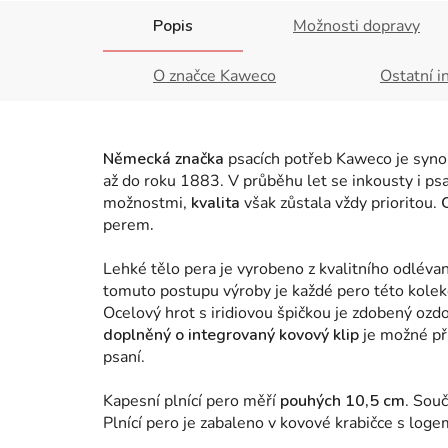
Popis
Možnosti dopravy
O značce Kaweco
Ostatní i
Německá značka
psacích potřeb Kaweco je synon
až do roku 1883. V průběhu let se inkousty i ps
možnostmi,
kvalita
však zůstala vždy prioritou.
perem
.
Lehké tělo pera je vyrobeno z kvalitního odléva
tomuto postupu výroby je každé pero této kolek
Ocelový hrot s iridiovou špičkou je zdobený oz
doplněný o integrovaný kovový klip
je možné př
psaní.
Kapesní plnící pero měří
pouhých 10,5 cm
. Sou
Plnící pero je zabaleno v kovové krabičce s log