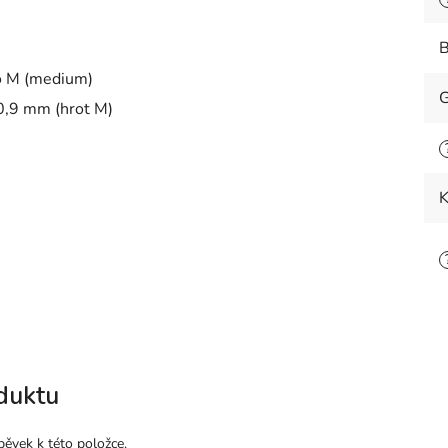
B
ebo M (medium)
G
 0,9 mm (hrot M)
K
duktu
pěvek k této položce.