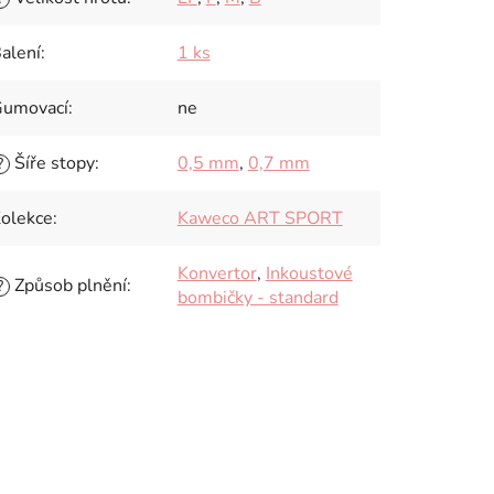
alení
:
1 ks
umovací
:
ne
Šíře stopy
:
0,5 mm
,
0,7 mm
?
olekce
:
Kaweco ART SPORT
Konvertor
,
Inkoustové
Způsob plnění
:
?
bombičky - standard