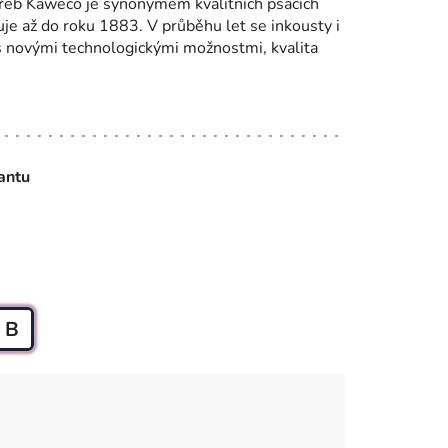
řeb Kaweco je synonymem kvalitních psacích
tuje až do roku 1883. V průběhu let se inkousty i
 s novými technologickými možnostmi, kvalita
iantu
B