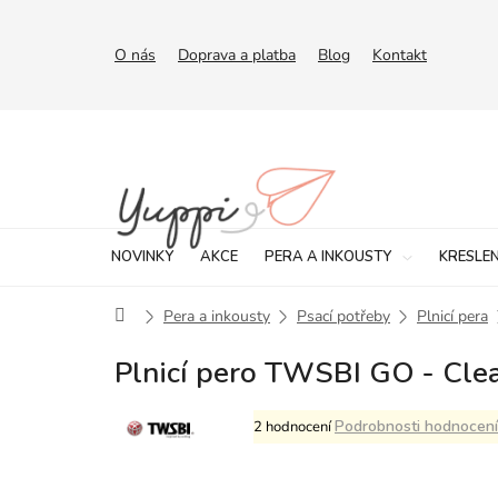
Přejít
na
obsah
O nás
Doprava a platba
Blog
Kontakt
NOVINKY
AKCE
PERA A INKOUSTY
KRESLEN
Domů
Pera a inkousty
Psací potřeby
Plnicí pera
Plnicí pero TWSBI GO - Cle
Průměrné
Podrobnosti hodnocení
2 hodnocení
hodnocení
produktu
je