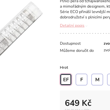
Plnicí pera od tchajwanskéh
a mimořádným designem, kte
Série ECO přináší levnější 
dobrodružství s plnicími pery
Detailní popis
Dostupnost
zvo
zvo
Můžeme doručit do
Hrot
EF
F
M
649 Kč