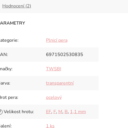
Hodnocení (2)
ategorie
:
Plnicí pera
EAN
:
6971502530835
načky
:
TWSBI
arva
:
transparentní
rot pera
:
ocelový
Velikost hrotu
:
EF
,
F
,
M
,
B
,
1,1 mm
?
alení
:
1 ks