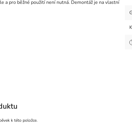
e a pro běžné použití není nutná. Demontáž je na vlastní
G
K
duktu
pěvek k této položce.