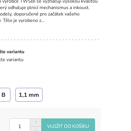
o výrobce TWSBI se vyznačují vysokou kvalitou
rý odhaluje plnicí mechanismus a inkoust.
modely, doporučené pro začátek vašeho
. Tělo je vyrobeno z...
lte variantu
lte variantu
B
1,1 mm