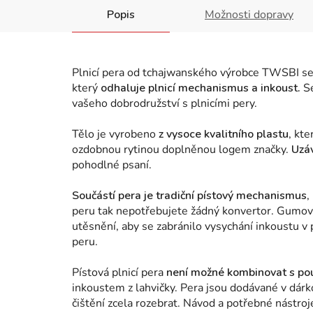
Popis
Možnosti dopravy
Plnicí pera od tchajwanského výrobce TWSBI se
který
odhaluje plnicí mechanismus a inkoust.
Sé
vašeho dobrodružství s plnicími pery.
Tělo je vyrobeno
z vysoce kvalitního plastu
, kt
ozdobnou rytinou doplněnou logem značky.
Uzá
pohodlné psaní.
Součástí pera je tradiční pístový mechanismus
,
peru tak nepotřebujete žádný konvertor.
Gumový
utěsnění, aby se zabránilo vysychání inkoustu v p
peru.
Pístová plnicí pera
není možné kombinovat s po
inkoustem z lahvičky. Pera jsou dodávané v dár
čištění zcela rozebrat. Návod a potřebné nástro