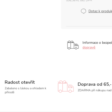
536,36 Kč bez DPH
Měrná
cena:
Dotaz k produ
Informace o bezpe
dopravě
Radost otevřít
Doprava od 65,-
Zabaleno s láskou a ohledem k
ZDARMA při nákupu nad 
přírodě