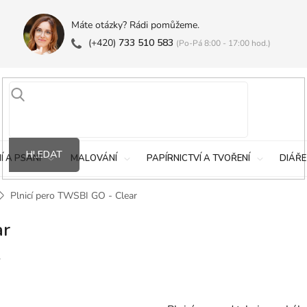
Máte otázky? Rádi pomůžeme.
(+420)
733 510 583
(Po-Pá 8:00 - 17:00 hod.)
HLEDAT
Í A PSANÍ
MALOVÁNÍ
PAPÍRNICTVÍ A TVOŘENÍ
DIÁŘE
Plnicí pero TWSBI GO - Clear
ar