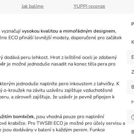
Jak balíme
YUPPI recenze
 vyznačují
vysokou kvalitou a mimořádným designem,
rie ECO přináší levnější modely, doporučené pro začátek
K
erý dodává peru lehkost. Hrot z leštěné oceli je zdobený
věr
je možné jednoduše nasadit na konec těla pera pro
Z
 kterým jednoduše naplníte pero inkoustem z lahvičky
.
K
B
 o-kroužek na závitu uzávěru zajišťuje vzduchotěsné
eru, a zároveň zajišťuje, že uzávěr je pevně připojen k
H
užitím bombiček,
jsou vhodná pouze pro naplnění
kové krabičce. Pro TWSBI ECO je možné pro účely servisu a
je jsou dodávány v balení s každým perem. Funkce
B