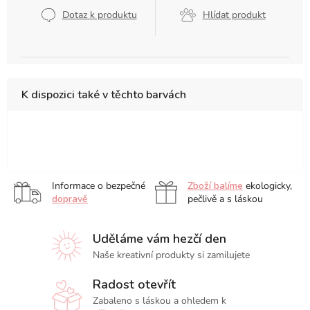
cena:
Dotaz k produktu
Hlídat produkt
K dispozici také v těchto barvách
Black
Deep
Mint
Pastel
Serenity
red
Green
Pink
Blue
Informace o bezpečné
Zboží balíme
ekologicky,
dopravě
pečlivě a s láskou
Uděláme vám hezčí den
Naše kreativní produkty si zamilujete
Radost otevřít
Zabaleno s láskou a ohledem k