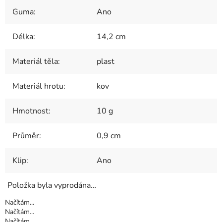
Guma
:
Ano
Délka
:
14,2 cm
Materiál těla
:
plast
Materiál hrotu
:
kov
Hmotnost
:
10 g
Průměr
:
0,9 cm
Klip
:
Ano
Položka byla vyprodána…
Načítám...
Načítám...
Načítám...