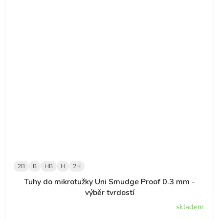
2B
B
HB
H
2H
Tuhy do mikrotužky Uni Smudge Proof 0.3 mm -
výběr tvrdostí
skladem