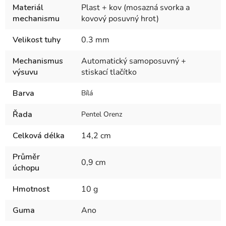
Materiál
Plast + kov (mosazná svorka a
mechanismu
kovový posuvný hrot)
Velikost tuhy
0.3 mm
Mechanismus
Automatický samoposuvný +
výsuvu
stiskací tlačítko
Barva
Bílá
Řada
Pentel Orenz
Celková délka
14,2 cm
Průměr
0,9 cm
úchopu
Hmotnost
10 g
Guma
Ano