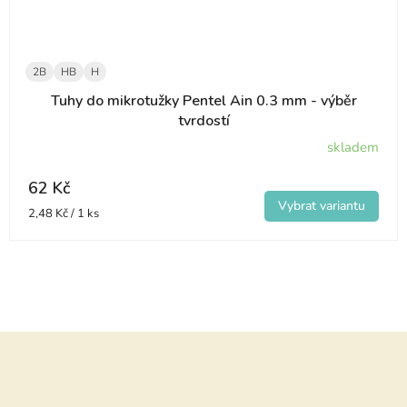
2B
HB
H
Tuhy do mikrotužky Pentel Ain 0.3 mm - výběr
tvrdostí
skladem
62 Kč
Měrná
2,48 Kč / 1 ks
cena:
Z
á