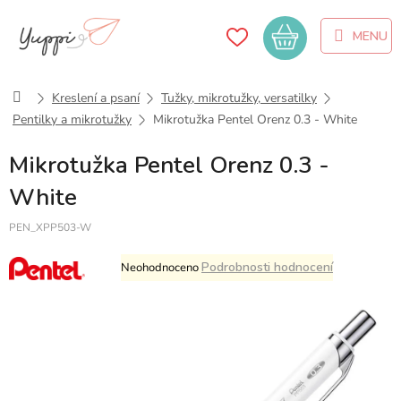
Přejít
na
Nákupní
obsah
košík
Domů
Kreslení a psaní
Tužky, mikrotužky, versatilky
Pentilky a mikrotužky
Mikrotužka Pentel Orenz 0.3 - White
Mikrotužka Pentel Orenz 0.3 -
White
PEN_XPP503-W
Průměrné
Podrobnosti hodnocení
Neohodnoceno
hodnocení
produktu
je
0,0
z
5
hvězdiček.