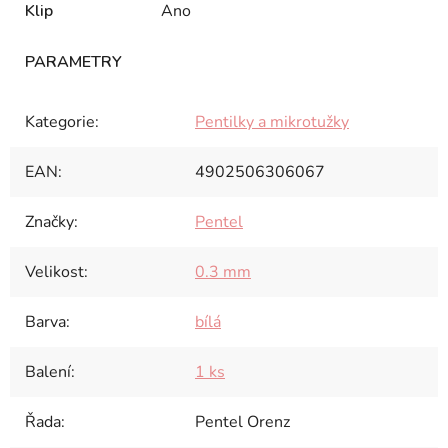
Klip
Ano
Kategorie
:
Pentilky a mikrotužky
EAN
:
4902506306067
Značky
:
Pentel
Velikost
:
0.3 mm
Barva
:
bílá
Balení
:
1 ks
Řada
:
Pentel Orenz