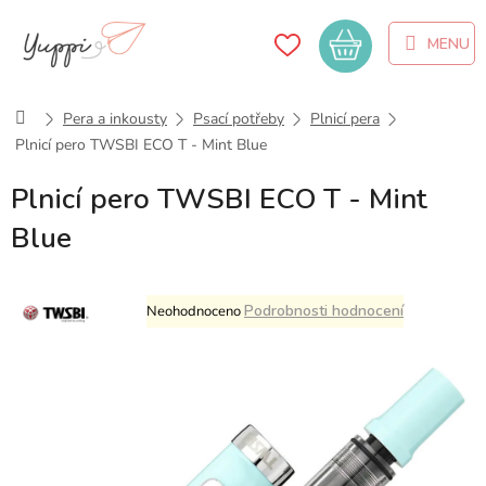
Přejít
na
Nákupní
obsah
košík
Domů
Pera a inkousty
Psací potřeby
Plnicí pera
Plnicí pero TWSBI ECO T - Mint Blue
Plnicí pero TWSBI ECO T - Mint
Blue
Průměrné
Podrobnosti hodnocení
Neohodnoceno
hodnocení
produktu
je
0,0
z
5
hvězdiček.