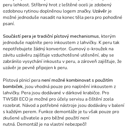
peru lehkost. Stříbrný hrot z leštěné oceli je zdobený
ozdobnou rytinou doplněnou logem značky.
Uzávěr
je
možné jednoduše nasadit na konec těla pera pro pohodlné
psaní.
Součástí pera je tradiční pístový mechanismus
, kterým
jednoduše naplníte pero inkoustem z lahvičky
.
K peru tak
nepotřebujete žádný konvertor.
Gumový o-kroužek na
závitu uzávěru zajišťuje vzduchotěsné utěsnění, aby se
zabránilo vysychání inkoustu v peru, a zároveň zajišťuje, že
uzávěr je pevně připojen k peru.
Pístová plnicí pera
není možné kombinovat s použitím
bombiček,
jsou vhodná pouze pro naplnění inkoustem z
lahvičky. Pera jsou dodávané v dárkové krabičce. Pro
TWSBI ECO je možné pro účely servisu a čištění zcela
rozebrat. Návod a potřebné nástroje jsou dodávány v balení
s každým perem. Funkce demontáže je tu však pouze pro
zkušené uživatele a pro běžné použití není
nutná. Demontáž je na vlastní nebezpečí!