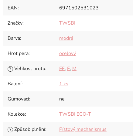
EAN
:
6971502531023
Značky
:
TWSBI
Barva
:
modrá
Hrot pera
:
ocelový
Velikost hrotu
:
EF
,
F
,
M
?
Balení
:
1 ks
Gumovací
:
ne
Kolekce
:
TWSBI ECO-T
Způsob plnění
:
Pístový mechanismus
?