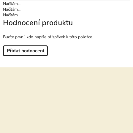
Načítám...
Načítám...
Načítám...
Hodnocení produktu
Buďte první, kdo napíše příspěvek k této položce.
Přidat hodnocení
Z
á
p
a
t
í