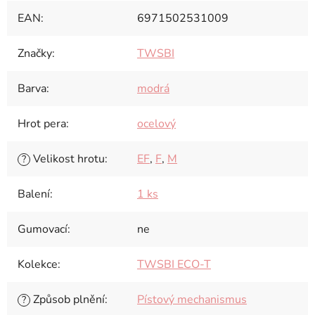
EAN
:
6971502531009
Značky
:
TWSBI
Barva
:
modrá
Hrot pera
:
ocelový
Velikost hrotu
:
EF
,
F
,
M
?
Balení
:
1 ks
Gumovací
:
ne
Kolekce
:
TWSBI ECO-T
Způsob plnění
:
Pístový mechanismus
?