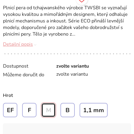
Plnicí pera od tchajwanského výrobce TWSBI se vyznačují
vysokou kvalitou a mimořádným designem, který odhaluje
plnicí mechanismus a inkoust. Série ECO přináší levnější
modely, doporučené pro začátek vašeho dobrodružství s
plnicími pery. Tělo je vyrobeno z...
Detailní popis
Dostupnost
zvolte variantu
zvolte variantu
Můžeme doručit do
Hrot
EF
F
M
B
1,1 mm