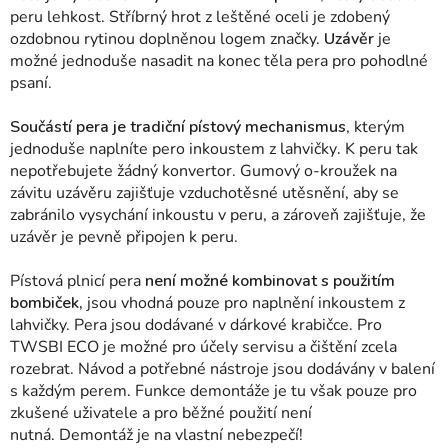
peru lehkost. Stříbrný hrot z leštěné oceli je zdobený
ozdobnou rytinou doplněnou logem značky.
Uzávěr
je
možné jednoduše nasadit na konec těla pera pro pohodlné
psaní.
Součástí pera je tradiční pístový mechanismus
, kterým
jednoduše naplníte pero inkoustem z lahvičky
.
K peru tak
nepotřebujete žádný konvertor.
Gumový o-kroužek na
závitu uzávěru zajišťuje vzduchotěsné utěsnění, aby se
zabránilo vysychání inkoustu v peru, a zároveň zajišťuje, že
uzávěr je pevně připojen k peru.
Pístová plnicí pera
není možné kombinovat s použitím
bombiček,
jsou vhodná pouze pro naplnění inkoustem z
lahvičky. Pera jsou dodávané v dárkové krabičce. Pro
TWSBI ECO je možné pro účely servisu a čištění zcela
rozebrat. Návod a potřebné nástroje jsou dodávány v balení
s každým perem. Funkce demontáže je tu však pouze pro
zkušené uživatele a pro běžné použití není
nutná. Demontáž je na vlastní nebezpečí!