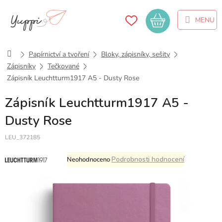
Přejít
na
Nákupní
obsah
košík
Domů
Papírnictví a tvoření
Bloky, zápisníky, sešity
Zápisníky
Tečkované
Zápisník Leuchtturm1917 A5 - Dusty Rose
Zápisník Leuchtturm1917 A5 -
Dusty Rose
LEU_372185
Průměrné
Podrobnosti hodnocení
Neohodnoceno
hodnocení
produktu
je
0,0
z
5