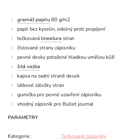
gramáž papíru
80 g/m2
papír bez kyselin, odolný proti propíjení
tečkovaná
lineatura
stran
číslované strany zápisníku
pevné desky potažené hladkou umělou kůží
šitá vazba
kapsa na zadní straně desek
látkov
é záložky stran
gumička pro pevné uzavření zápisníku
vhodný zápisník pro Bullet journal
Kategorie
:
Tečkované zápisníky