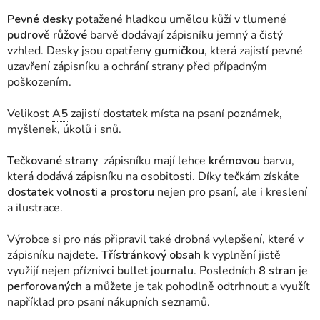
Pevné desky
potažené hladkou umělou kůží v tlumené
pudrově růžové
barvě dodávají zápisníku jemný a čistý
vzhled. Desky jsou opatřeny
gumičkou
, která zajistí pevné
uzavření zápisníku a ochrání strany před případným
poškozením.
Velikost
A5
zajistí dostatek místa na psaní poznámek,
myšlenek, úkolů i snů.
Tečkované strany
zápisníku mají lehce
krémovou
barvu,
která dodává zápisníku na osobitosti. Díky tečkám získáte
dostatek volnosti a prostoru
nejen pro psaní, ale i kreslení
a ilustrace.
Výrobce si pro nás připravil také drobná vylepšení, které v
zápisníku najdete.
Třístránkový obsah
k vyplnění jistě
využijí nejen příznivci
bullet journalu
. Posledních
8 stran
je
perforovaných
a můžete je tak pohodlně odtrhnout a využít
například pro psaní nákupních seznamů.