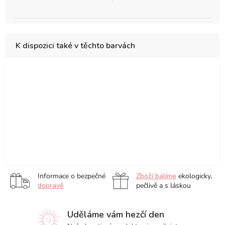
K dispozici také v těchto barvách
Powder
Lilac
Port
Fox
Rising
Lemone
Red
Red
Sun
Sage
Olive
Pacific
Stone
Navy
Black
Green
Blue
Mint
Green
Informace o bezpečné
Zboží balíme
ekologicky,
dopravě
pečlivě a s láskou
Uděláme vám hezčí den