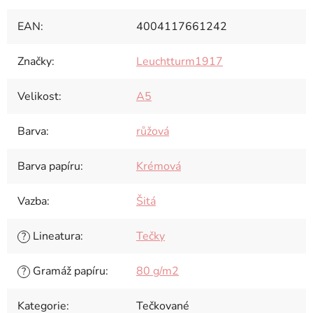
EAN
:
4004117661242
Značky
:
Leuchtturm1917
Velikost
:
A5
Barva
:
růžová
Barva papíru
:
Krémová
Vazba
:
Šitá
Lineatura
:
Tečky
?
Gramáž papíru
:
80 g/m2
?
Kategorie
:
Tečkované