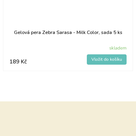
Gelová pera Zebra Sarasa - Milk Color, sada 5 ks
skladem
189 Kč
Z
á
p