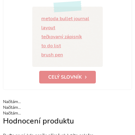
metoda bullet journal
layout
tečkovaný zápisník
to do list
brush pen
CELÝ SLOVNÍK
Načítám...
Načítám...
Načítám...
Hodnocení produktu