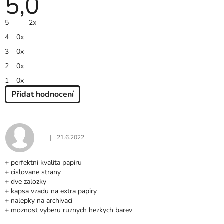
5,0
hodnocení
produktu
je
5
2x
5,0
z
4
0x
5
hvězdiček.
3
0x
2
0x
1
0x
Přidat hodnocení
V
Ý
P
I
|
21.6.2022
Hodnocení produktu je 5 z 5 hvězdiček.
S
H
+ perfektni kvalita papiru
O
+ cislovane strany
D
+ dve zalozky
N
+ kapsa vzadu na extra papiry
O
+ nalepky na archivaci
C
+ moznost vyberu ruznych hezkych barev
E