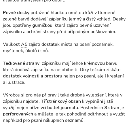
kvalitou a smyslem pro detail.
Pevné desky
potažené hladkou umělou kůží v tlumené
zelené
barvě dodávají zápisníku jemný a čistý vzhled. Desky
jsou opatřeny
gumičkou
, která zajistí pevné uzavření
zápisníku a ochrání strany před případným poškozením.
Velikost
A5
zajistí dostatek místa na psaní poznámek,
myšlenek, úkolů i snů.
Tečkované strany
zápisníku mají lehce
krémovou
barvu,
která dodává zápisníku na osobitosti. Díky tečkám získáte
dostatek volnosti a prostoru
nejen pro psaní, ale i kreslení
a ilustrace.
Výrobce si pro nás připravil také drobná vylepšení, které v
zápisníku najdete.
Třístránkový obsah
k vyplnění jistě
využijí nejen příznivci
bullet journalu
. Posledních
8 stran
je
perforovaných
a můžete je tak pohodlně odtrhnout a využít
například pro psaní nákupních seznamů.