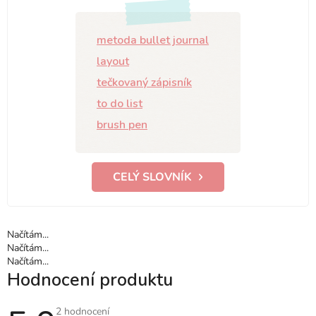
metoda bullet journal
layout
tečkovaný zápisník
to do list
brush pen
CELÝ SLOVNÍK
Načítám...
Načítám...
Načítám...
Hodnocení produktu
Průměrné
2 hodnocení