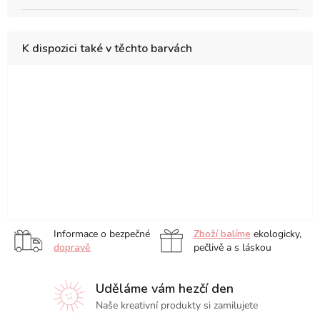
K dispozici také v těchto barvách
Powder
Dusty
Lilac
Port
Fox
Rising
Rose
Red
Red
Sun
Lemone
Olive
Pacific
Stone
Navy
Black
Green
Blue
Mint
Green
Informace o bezpečné
Zboží balíme
ekologicky,
dopravě
pečlivě a s láskou
Uděláme vám hezčí den
Naše kreativní produkty si zamilujete