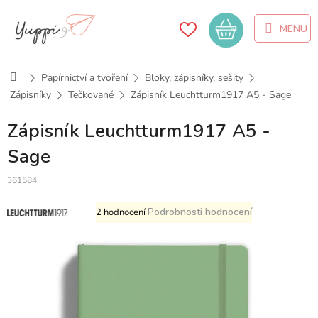
Přejít
na
Nákupní
obsah
košík
Domů
Papírnictví a tvoření
Bloky, zápisníky, sešity
Zápisníky
Tečkované
Zápisník Leuchtturm1917 A5 - Sage
Zápisník Leuchtturm1917 A5 -
Sage
361584
Průměrné
Podrobnosti hodnocení
2 hodnocení
hodnocení
produktu
je
5,0
z
5
hvězdiček.