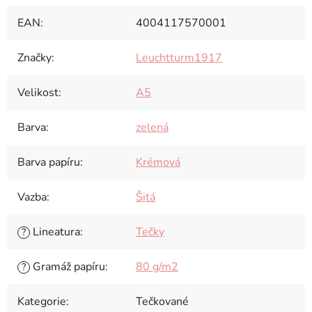
EAN
:
4004117570001
Značky
:
Leuchtturm1917
Velikost
:
A5
Barva
:
zelená
Barva papíru
:
Krémová
Vazba
:
Šitá
Lineatura
:
Tečky
?
Gramáž papíru
:
80 g/m2
?
Kategorie
:
Tečkované