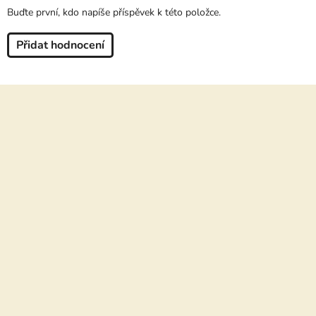
Buďte první, kdo napíše příspěvek k této položce.
Přidat hodnocení
Z
á
p
a
t
í