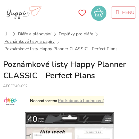
Přejít
na
Nákupní
obsah
košík
Domů
Diáře a plánování
Doplňky pro diáře
Poznámkové listy a papíry
Poznámkové listy Happy Planner CLASSIC - Perfect Plans
Poznámkové listy Happy Planner
CLASSIC - Perfect Plans
AFCFP40-092
Průměrné
Podrobnosti hodnocení
Neohodnoceno
hodnocení
produktu
je
0,0
z
5