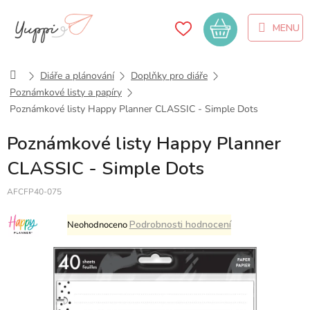
Přejít
na
Nákupní
obsah
košík
Domů
Diáře a plánování
Doplňky pro diáře
Poznámkové listy a papíry
Poznámkové listy Happy Planner CLASSIC - Simple Dots
Poznámkové listy Happy Planner
CLASSIC - Simple Dots
AFCFP40-075
Průměrné
Podrobnosti hodnocení
Neohodnoceno
hodnocení
produktu
je
0,0
z
5