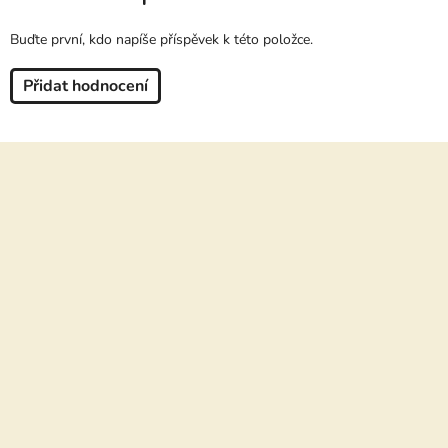
Buďte první, kdo napíše příspěvek k této položce.
Přidat hodnocení
Z
á
p
a
t
í