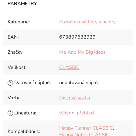
Kategorie
:
Poznámkové listy a papíry
EAN
:
673807632929
Značky
:
Me And My Big Ideas
Velikost
:
CLASSIC
Datování náplně
:
nedatovaná náplň
?
Vazba
:
Disková vazba
Lineatura
:
týdenní přehled
?
Happy Planner CLASSIC
,
Kompatibilní s
:
Happy Notes CLASSIC