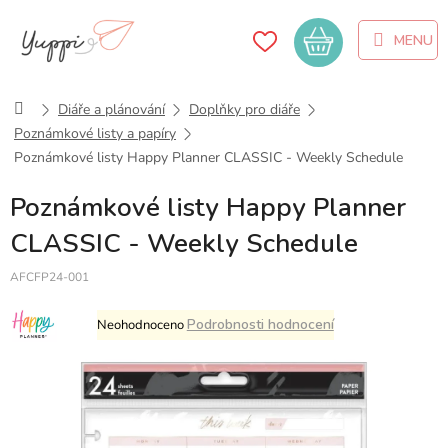
Přejít
na
Nákupní
obsah
košík
Domů
Diáře a plánování
Doplňky pro diáře
Poznámkové listy a papíry
Poznámkové listy Happy Planner CLASSIC - Weekly Schedule
Poznámkové listy Happy Planner
CLASSIC - Weekly Schedule
AFCFP24-001
Průměrné
Podrobnosti hodnocení
Neohodnoceno
hodnocení
produktu
je
0,0
z
5