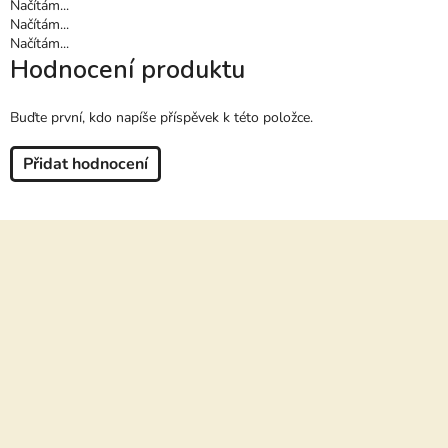
Načítám...
Načítám...
Načítám...
Hodnocení produktu
Buďte první, kdo napíše příspěvek k této položce.
Přidat hodnocení
Z
á
p
a
t
í