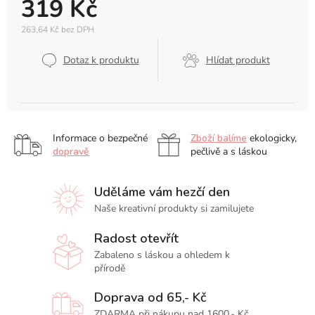
319 Kč
263,64 Kč bez DPH
Měrná
cena:
Dotaz k produktu
Hlídat produkt
Informace o bezpečné
Zboží balíme
ekologicky,
dopravě
pečlivě a s láskou
Uděláme vám hezčí den
Naše kreativní produkty si zamilujete
Radost otevřít
Zabaleno s láskou a ohledem k
přírodě
Doprava od 65,- Kč
ZDARMA při nákupu nad 1600,- Kč