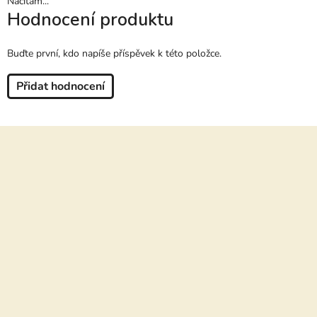
Načítám...
Hodnocení produktu
Buďte první, kdo napíše příspěvek k této položce.
Přidat hodnocení
Z
á
p
a
t
í