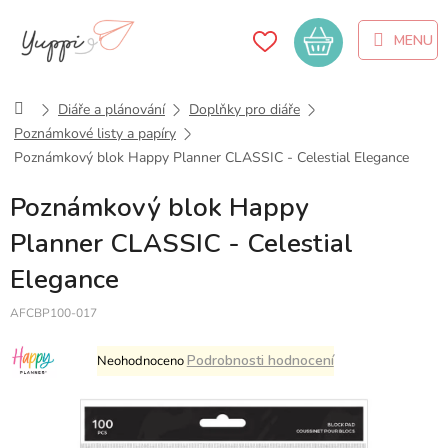
Přejít
na
Nákupní
obsah
košík
Domů
Diáře a plánování
Doplňky pro diáře
Poznámkové listy a papíry
Poznámkový blok Happy Planner CLASSIC - Celestial Elegance
Poznámkový blok Happy
Planner CLASSIC - Celestial
Elegance
AFCBP100-017
Průměrné
Podrobnosti hodnocení
Neohodnoceno
hodnocení
produktu
je
0,0