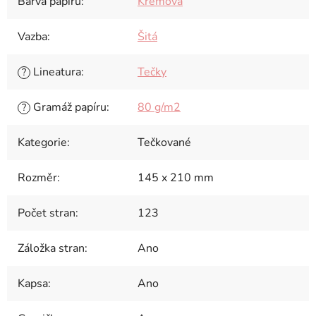
Barva papíru
:
Krémová
Vazba
:
Šitá
Lineatura
:
Tečky
?
Gramáž papíru
:
80 g/m2
?
Kategorie
:
Tečkované
Rozměr
:
145 x 210 mm
Počet stran
:
123
Záložka stran
:
Ano
Kapsa
:
Ano