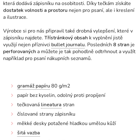
která dodává zápisníku na osobitosti. Díky tečkám získáte
dostatek volnosti a prostoru
nejen pro psaní, ale i kreslení
a ilustrace.
Výrobce si pro nás připravil také drobná vylepšení, které v
zápisníku najdete.
Třístránkový obsah
k vyplnění jistě
využijí nejen příznivci
bullet journalu
. Posledních
8 stran
je
perforovaných
a můžete je tak pohodlně odtrhnout a využít
například pro psaní nákupních seznamů.
gramáž papíru
80 g/m2
papír bez kyselin, odolný proti propíjení
tečkovaná
lineatura
stran
číslované strany zápisníku
měkké desky potažené hladkou umělou kůží
šitá vazba