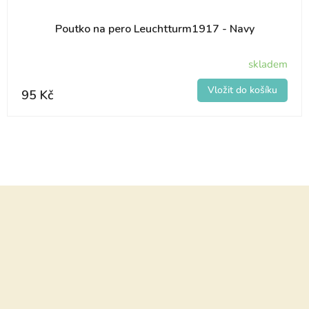
Poutko na pero Leuchtturm1917 - Navy
skladem
95 Kč
Z
á
p
a
t