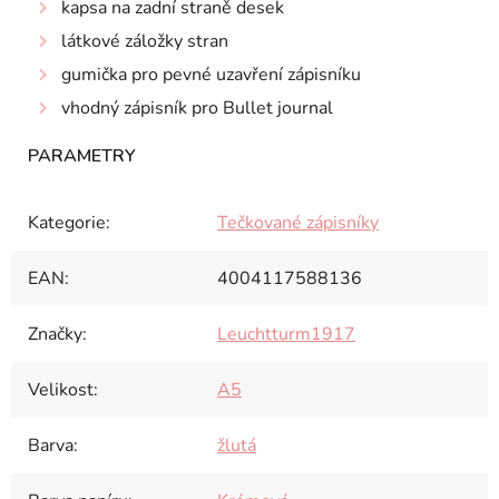
kapsa na zadní straně desek
látkov
é záložky stran
gumička pro pevné uzavření zápisníku
vhodný zápisník pro Bullet journal
Kategorie
:
Tečkované zápisníky
EAN
:
4004117588136
Značky
:
Leuchtturm1917
Velikost
:
A5
Barva
:
žlutá