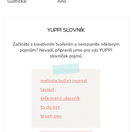
Gumička
:
Ano
YUPPI SLOVNÍK
Začínáte s kreativním tvořením a nerozumíte některým
pojmům? Nevadí, připravili jsme pro vás YUPPI
slovníček pojmů.
metoda bullet journal
layout
tečkovaný zápisník
to do list
brush pen