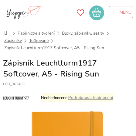
Přejít
na
Nákupní
obsah
košík
Domů
Papírnictví a tvoření
Bloky, zápisníky, sešity
Zápisníky
Tečkované
Zápisník Leuchtturm1917 Softcover, A5 - Rising Sun
Zápisník Leuchtturm1917
Softcover, A5 - Rising Sun
LEU_363403
Průměrné
Podrobnosti hodnocení
Neohodnoceno
hodnocení
produktu
je
0,0
z
5