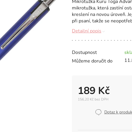
Mikrotužka Kuru Toga Advance
mikrotužka, která zastíní os
kreslení na novou úroveň. J
při psaní, takže se neopotřeb
Detailní popis
Dostupnost
sk
11.
Můžeme doručit do
189 Kč
156,20 Kč bez DPH
Měrná
cena:
Dotaz k produ