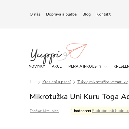
Přejít
na
obsah
O nás
Doprava a platba
Blog
Kontakt
NOVINKY
AKCE
PERA A INKOUSTY
KRESLEN
Domů
Kreslení a psaní
Tužky, mikrotužky, versatilky
Mikrotužka Uni Kuru Toga A
Průměrné
Podrobnosti hodnoc
1 hodnocení
Značka:
Mitsubishi
hodnocení
produktu
je