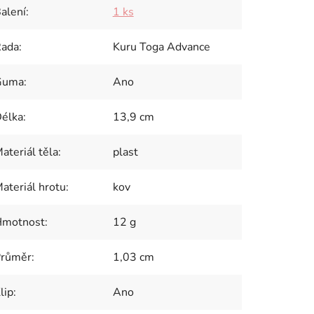
alení
:
1 ks
ada
:
Kuru Toga Advance
Guma
:
Ano
élka
:
13,9 cm
ateriál těla
:
plast
ateriál hrotu
:
kov
motnost
:
12 g
růměr
:
1,03 cm
lip
:
Ano