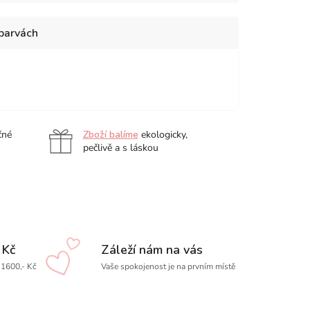
 barvách
en
Red
White
čné
Zboží balíme
ekologicky,
pečlivě a s láskou
 Kč
Záleží nám na vás
1600,- Kč
Vaše spokojenost je na prvním místě