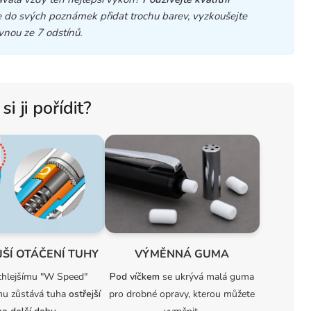
 do svých poznámek přidat trochu barev, vyzkoušejte
vnou ze 7 odstínů.
si ji pořídit?
JŠÍ OTÁČENÍ TUHY
VÝMĚNNÁ GUMA
chlejšímu "W Speed"
Pod víčkem
se ukrývá malá guma
u zůstává tuha
ostřejší
pro drobné opravy, kterou můžete