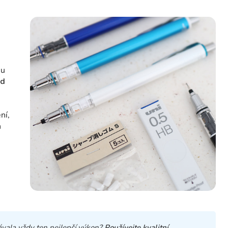
mu
ed
ní,
h
ávala vždy ten nejlepší výkon?
Používejte kvalitní