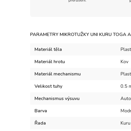
přerušení.
PARAMETRY MIKROTUŽKY UNI KURU TOGA A
Materiál těla
Plas
Materiál hrotu
Kov
Materiál mechanismu
Plas
Velikost tuhy
0.5
Mechanismus výsuvu
Autom
Barva
Mod
Řada
Kuru