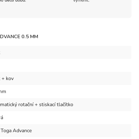
po delší dobu.
vyměnit.
DVANCE 0.5 MM
t
t + kov
 mm
atický rotační + stiskací tlačítko
rá
 Toga Advance