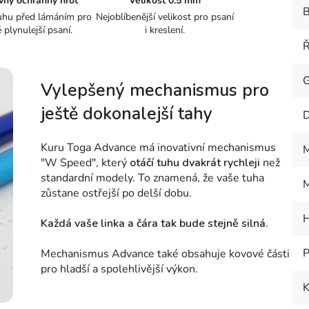
vný ochranný hrot
Velikost 0.5 mm
B
uhu před lámáním pro
Nejoblíbenější velikost pro psaní
ě plynulejší psaní.
i kreslení.
Ř
Vylepšený mechanismus pro
ještě dokonalejší tahy
D
Kuru Toga Advance má inovativní mechanismus
M
"W Speed", který
otáčí tuhu dvakrát rychleji
než
standardní modely. To znamená, že vaše tuha
M
zůstane ostřejší po delší dobu.
H
Každá vaše linka a čára tak bude stejně silná.
P
Mechanismus Advance také obsahuje kovové části
pro hladší a spolehlivější výkon.
K