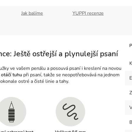
Jak balíme
YUPPI recenze
: Ještě ostřejší a plynulejší psaní
K
 tužky ve vašem penálu a posouvá psaní i kreslení na novou
otáčí tuhu
při psaní, takže se neopotřebovává na jednom
okonale ostré a čisté linie a tahy.
Z
V
B