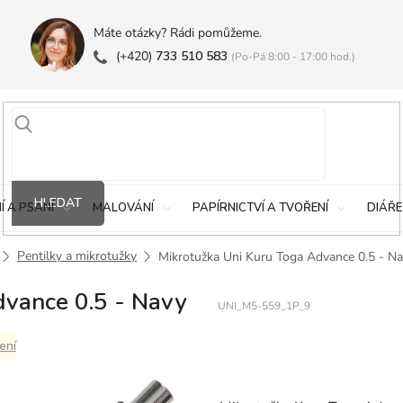
Máte otázky? Rádi pomůžeme.
(+420)
733 510 583
(Po-Pá 8:00 - 17:00 hod.)
HLEDAT
Í A PSANÍ
MALOVÁNÍ
PAPÍRNICTVÍ A TVOŘENÍ
DIÁŘE
Pentilky a mikrotužky
Mikrotužka Uni Kuru Toga Advance 0.5 - N
dvance 0.5 - Navy
UNI_M5-559_1P_9
ení