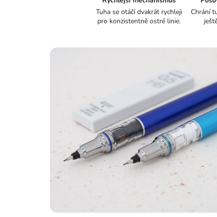
Rychlejší mechanismus
Posu
Tuha se otáčí dvakrát rychleji
Chrání t
pro konzistentně ostré linie.
ješt