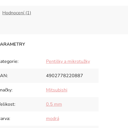
Hodnocení (1)
ategorie
:
Pentilky a mikrotužky
EAN
:
4902778220887
načky
:
Mitsubishi
elikost
:
0.5 mm
arva
:
modrá