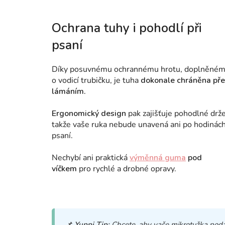
Ochrana tuhy i pohodlí při
psaní
Díky posuvnému ochrannému hrotu, doplněné
o vodicí trubičku, je tuha
dokonale chráněna př
lámáním.
Ergonomický design
pak zajišťuje pohodlné drže
takže vaše ruka nebude unavená ani po hodinác
psaní.
Nechybí ani praktická
výměnná guma
pod
víčkem
pro rychlé a drobné opravy.
📌
Yuppi Tip:
Chcete, aby vaše mikrotužka pod