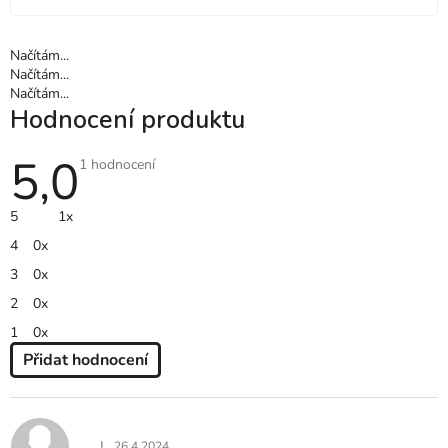
Načítám...
Načítám...
Načítám...
Hodnocení produktu
5,0
Průměrné
1 hodnocení
hodnocení
produktu
je
5
1x
5,0
z
4
0x
5
hvězdiček.
3
0x
2
0x
1
0x
Přidat hodnocení
V
Ý
P
I
|
26.4.2024