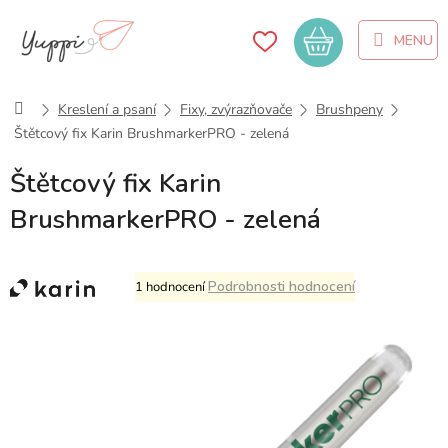
Přejít
na
Nákupní
obsah
košík
Domů
Kreslení a psaní
Fixy, zvýrazňovače
Brushpeny
Štětcový fix Karin BrushmarkerPRO - zelená
Štětcový fix Karin
BrushmarkerPRO - zelená
Průměrné
Podrobnosti hodnocení
1 hodnocení
hodnocení
produktu
je
5,0
z
5
hvězdiček.