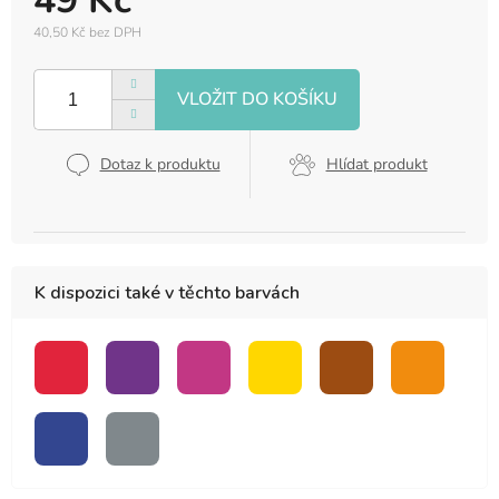
49 Kč
40,50 Kč bez DPH
Měrná
cena:
Dotaz k produktu
Hlídat produkt
K dispozici také v těchto barvách
červená
fialová
růžová
žlutá
hnědá
oranžová
modrá
šedá