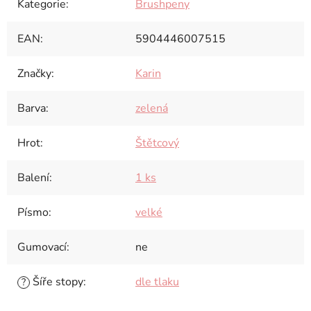
Kategorie
:
Brushpeny
EAN
:
5904446007515
Značky
:
Karin
Barva
:
zelená
Hrot
:
Štětcový
Balení
:
1 ks
Písmo
:
velké
Gumovací
:
ne
Šíře stopy
:
dle tlaku
?