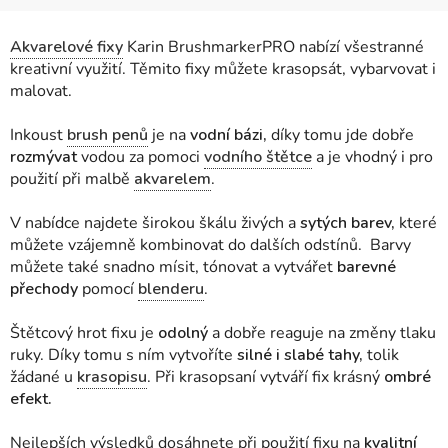
Akvarelové fixy
Karin BrushmarkerPRO nabízí všestranné
kreativní využití. Těmito fixy můžete krasopsát, vybarvovat i
malovat.
Inkoust
brush penů
je na
vodní bázi,
díky tomu jde dobře
rozmývat
vodou za pomoci
vodního štětce
a je vhodný i pro
použití při malbě
akvarelem
.
V nabídce najdete širokou škálu živých a
sytých barev,
které
můžete vzájemně kombinovat do dalších odstínů. Barvy
můžete také snadno mísit, tónovat a vytvářet
barevné
přechody
pomocí
blenderu
.
Štětcový hrot fixu je
odolný
a dobře reaguje na změny tlaku
ruky. Díky tomu s ním vytvoříte
silné i slabé tahy,
tolik
žádané u
krasopisu
. Při krasopsaní vytváří fix krásný
ombré
efekt.
Nejlepších výsledků dosáhnete při použití fixu na
kvalitní